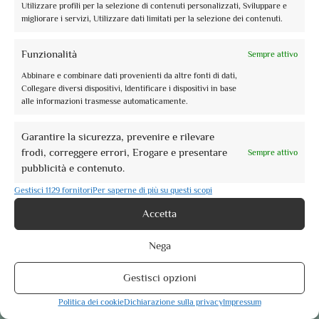
Utilizzare profili per la selezione di contenuti personalizzati, Sviluppare e
migliorare i servizi, Utilizzare dati limitati per la selezione dei contenuti.
info@assoguide.it
Funzionalità
Sempre attivo
Abbinare e combinare dati provenienti da altre fonti di dati,
Collegare diversi dispositivi, Identificare i dispositivi in base
alle informazioni trasmesse automaticamente.
+39 075 815228
Garantire la sicurezza, prevenire e rilevare
frodi, correggere errori, Erogare e presentare
Sempre attivo
pubblicità e contenuto.
Ricevi aggiornamenti e altro
Gestisci 1129 fornitori
Per saperne di più su questi scopi
Iscriviti alla newsletter gratuita e rimani aggiornato
Accetta
Nega
Gestisci opzioni
I nostri Luoghi del cuore
Perugia
Politica dei cookie
Dichiarazione sulla privacy
Impressum