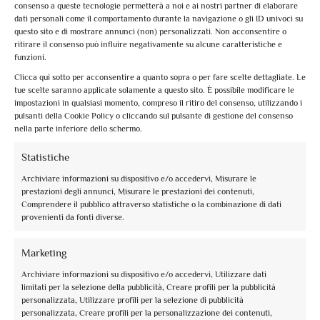
Itinerari e paesaggi dell’Acqua
consenso a queste tecnologie permetterà a noi e ai nostri partner di elaborare
è un percorso
dati personali come il comportamento durante la navigazione o gli ID univoci su
di visita guidata che ci permette di comprendere
questo sito e di mostrare annunci (non) personalizzati. Non acconsentire o
ritirare il consenso può influire negativamente su alcune caratteristiche e
l’importanza dell’ acqua sin dalle complesse opere
funzioni.
idrauliche dei Romani nella gestione di questa preziosa
Clicca qui sotto per acconsentire a quanto sopra o per fare scelte dettagliate. Le
risorsa e, attraverso i secoli, fino ai nostri giorni.
tue scelte saranno applicate solamente a questo sito. È possibile modificare le
impostazioni in qualsiasi momento, compreso il ritiro del consenso, utilizzando i
L’itinerario comprende cisterne, gorghe, fontane e
pulsanti della Cookie Policy o cliccando sul pulsante di gestione del consenso
monumenti legati all’acqua che abbelliscono la città; un
nella parte inferiore dello schermo.
itinerario che si concluderà con la Basilica di San
Statistiche
Francesco poiché vuole essere un omaggio a quell’
Archiviare informazioni su dispositivo e/o accedervi, Misurare le
“umile, preziosa e casta” nostra compagna di vita.
prestazioni degli annunci, Misurare le prestazioni dei contenuti,
Comprendere il pubblico attraverso statistiche o la combinazione di dati
provenienti da fonti diverse.
Marketing
Archiviare informazioni su dispositivo e/o accedervi, Utilizzare dati
limitati per la selezione della pubblicità, Creare profili per la pubblicità
personalizzata, Utilizzare profili per la selezione di pubblicità
personalizzata, Creare profili per la personalizzazione dei contenuti,