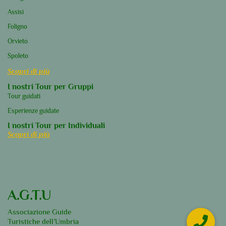
territorio dove viviamo. I nostri punti di
Assisi
forza: quarant’anni di esperienza, un ampio
Foligno
ventaglio di lingue e un forte legame con i
Orvieto
luoghi e le persone della nostra terra.
Spoleto
Che tu sia un viaggiatore esperto o un
Scopri di più
turista curioso, affidati a noi.
I nostri Tour per Gruppi
Tour guidati
AGTU… esclusivamente guide,
Esperienze guidate
esclusivamente locali.
I nostri Tour per Individuali
Scopri di più
A.G.T.U
Associazione Guide
Turistiche dell’Umbria