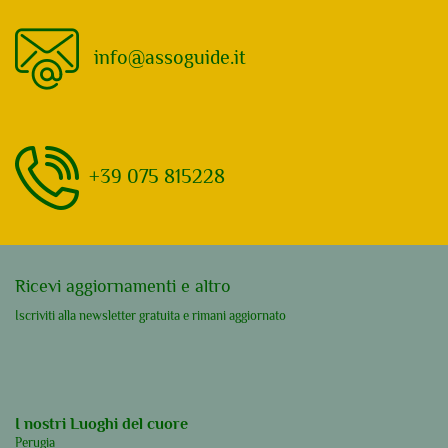
info@assoguide.it
Chi
siamo
+39 075 815228
scopri
Ricevi aggiornamenti e altro
Iscriviti alla newsletter gratuita e rimani aggiornato
Siamo guide locali professioniste e ci
I nostri Luoghi del cuore
occupiamo di promuovere l’Umbria, il
Perugia