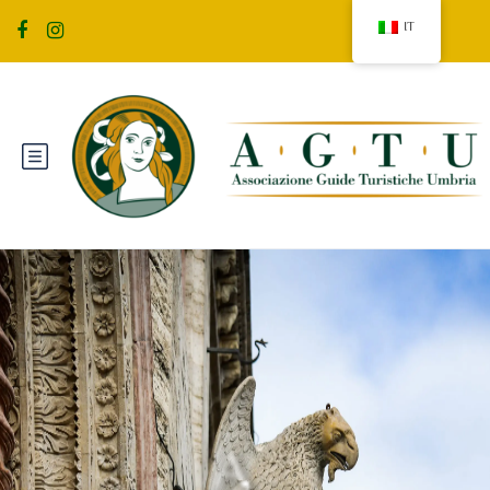
IT
P
E
R
U
G
I
A
,