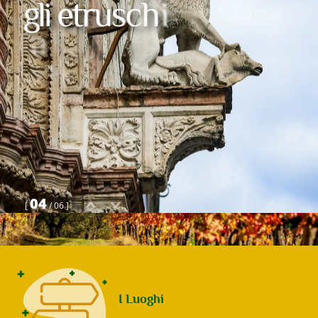
g
l
i
e
t
r
u
s
c
h
i
a
l
b
a
c
i
o
04
[
/ 06 ]
I Luoghi