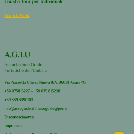
I nostri Tour per Individuali
Scopri di più
A.G.T.U
Associazione Guide
Turistiche dell’Umbria
Via Piazzetta Chiesa Nuova 9/A, 06081 Assisi PG
+39
075815227
–
+39
075 815228
+39
339 3390103
info@assoguide.it
/
assoguide@pec.it
Disconoscimento
Impressum