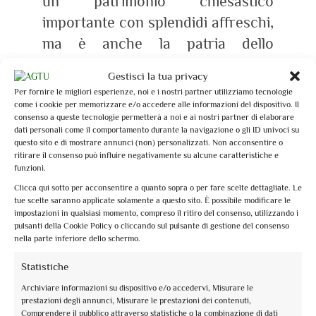
un patrimonio chiesastico
importante con splendidi affreschi,
ma è anche la patria dello
zafferano, coltivato fin
Gestisci la tua privacy
dall’antichità e che si può gustare
Per fornire le migliori esperienze, noi e i nostri partner utilizziamo tecnologie
ogni anno ad ottobre, durante la
come i cookie per memorizzare e/o accedere alle informazioni del dispositivo. Il
consenso a queste tecnologie permetterà a noi e ai nostri partner di elaborare
Mostra Mercato dello Zafferano.
dati personali come il comportamento durante la navigazione o gli ID univoci su
questo sito e di mostrare annunci (non) personalizzati. Non acconsentire o
ritirare il consenso può influire negativamente su alcune caratteristiche e
funzioni.
Clicca qui sotto per acconsentire a quanto sopra o per fare scelte dettagliate. Le
tue scelte saranno applicate solamente a questo sito. È possibile modificare le
impostazioni in qualsiasi momento, compreso il ritiro del consenso, utilizzando i
I nostri Tour per Gruppi
pulsanti della Cookie Policy o cliccando sul pulsante di gestione del consenso
nella parte inferiore dello schermo.
Statistiche
Archiviare informazioni su dispositivo e/o accedervi, Misurare le
Esperienze guidate
prestazioni degli annunci, Misurare le prestazioni dei contenuti,
Comprendere il pubblico attraverso statistiche o la combinazione di dati