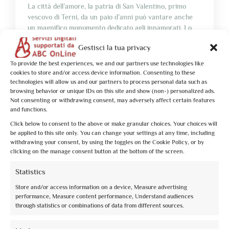
La città dell’amore, la patria di San Valentino, primo
vescovo di Terni, da un paio d’anni può vantare anche
un magnifico monumento dedicato agli innamorati. Lo
scultore statunitense Mark Kostabi, da tempo
Gestisci la tua privacy
naturalizzato italiano, ha voluto donare alla città una sua
scultura, che ha battezzato “L’abbraccio Eterno”. Situata
To provide the best experiences, we and our partners use technologies like
a Largo Villa Glori, a ridosso di […]
cookies to store and/or access device information. Consenting to these
technologies will allow us and our partners to process personal data such as
browsing behavior or unique IDs on this site and show (non-) personalized ads.
Not consenting or withdrawing consent, may adversely affect certain features
and functions.
Click below to consent to the above or make granular choices. Your choices will
be applied to this site only. You can change your settings at any time, including
withdrawing your consent, by using the toggles on the Cookie Policy, or by
clicking on the manage consent button at the bottom of the screen.
Statistics
Store and/or access information on a device, Measure advertising
performance, Measure content performance, Understand audiences
through statistics or combinations of data from different sources.
L'UMBRIA SECONDO LE GUIDE
03 May 2021