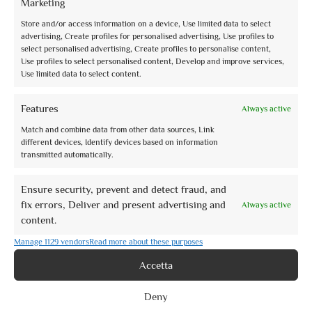
Marketing
IL “LAND ART” OVVERO L’ARTE E LA
Store and/or access information on a device, Use limited data to select
NATURA CIRCOSTANTE BRUFA,
advertising, Create profiles for personalised advertising, Use profiles to
select personalised advertising, Create profiles to personalise content,
PARCO DELLE SCULTURE
Use profiles to select personalised content, Develop and improve services,
Use limited data to select content.
Il sentiero del vino, il sentiero dell’olio. Un totale di 28
sculture in una sala espositiva che abbraccia la
Features
Always active
campagna intorno a Brufa e accarezza le mura del
vecchio Castel del Grifone, Brufa appunto.
Match and combine data from other data sources, Link
Contaminazioni suggestive dove l’opera della Natura -
different devices, Identify devices based on information
l’olivo- diventa parte integrante dell’opera dell’Uomo -
transmitted automatically.
muretti a secco, forse macine di immaginari frantoi-.
Ensure security, prevent and detect fraud, and
fix errors, Deliver and present advertising and
Always active
content.
Manage 1129 vendors
Read more about these purposes
Accetta
Deny