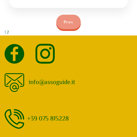
Prev
1
2
info@assoguide.it
+39 075 815228