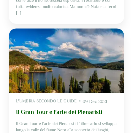
come dice il nome.Miscela esplosiva, irresistibile e con
tutta evidenza molto calorica. Ma non c’è Natale a Terni
[…]
L'UMBRIA SECONDO LE GUIDE
09 Dec 2021
Il Gran Tour e l’arte dei Plenaristi
Il Gran Tour e l’arte dei Plenaristi L’ itinerario si sviluppa
lungo la valle del fiume Nera alla scoperta dei luoghi,