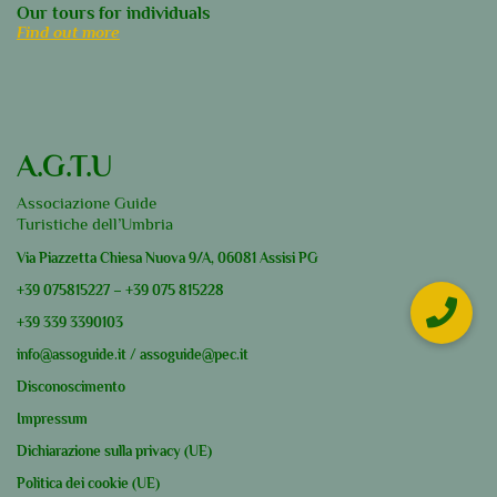
Our tours for individuals
Find out more
A.G.T.U
Associazione Guide
Turistiche dell’Umbria
Via Piazzetta Chiesa Nuova 9/A, 06081 Assisi PG
+39
075815227
–
+39
075 815228
+39
339 3390103
info@assoguide.it
/
assoguide@pec.it
Disconoscimento
Impressum
Dichiarazione sulla privacy (UE)
Politica dei cookie (UE)