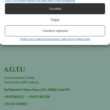
Gerir 1129 fornecedores
Leia mais sobre esses propósitos
Spoleto
Accetta
Descubra mais
Nossas excursões para Grupo
Negar
Visitas guiadas
Experiências guiadas
Gestisci opzioni
Passeios para individuais
Politica dei cookie
Dichiarazione sulla privacy
Impressum
Descubra mais
A.G.T.U
Associazione Guide
Turistiche dell’Umbria
Via Piazzetta Chiesa Nuova 9/A, 06081 Assisi PG
+39
075815227
–
+39
075 815228
+39
339 3390103