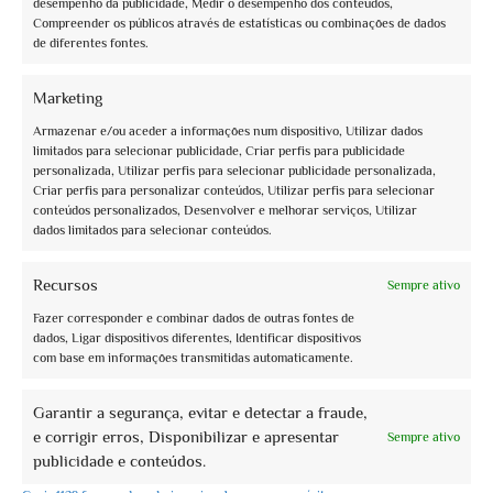
desempenho da publicidade, Medir o desempenho dos conteúdos,
Compreender os públicos através de estatísticas ou combinações de dados
de diferentes fontes.
+39 075 815228
Marketing
Armazenar e/ou aceder a informações num dispositivo, Utilizar dados
limitados para selecionar publicidade, Criar perfis para publicidade
personalizada, Utilizar perfis para selecionar publicidade personalizada,
Criar perfis para personalizar conteúdos, Utilizar perfis para selecionar
Receba atualizações e muito mais
conteúdos personalizados, Desenvolver e melhorar serviços, Utilizar
dados limitados para selecionar conteúdos.
Inscreva-se para a newsletter gratuita e mantenha-se atualizado
Recursos
Sempre ativo
Fazer corresponder e combinar dados de outras fontes de
dados, Ligar dispositivos diferentes, Identificar dispositivos
Lugares do coração
com base em informações transmitidas automaticamente.
Perugia
Assisi
Garantir a segurança, evitar e detectar a fraude,
e corrigir erros, Disponibilizar e apresentar
Foligno
Sempre ativo
publicidade e conteúdos.
Orvieto