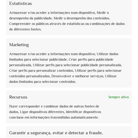
Estatísticas
Armazenar e/ou aceder a informações num dispositivo, Medir o
desempenho da publicidade, Medir o desempenho dos conteúdos,
info@assoguide.it
Compreender os públicos através de estatísticas ou combinações de dados
de diferentes fontes.
Marketing
Armazenar e/ou aceder a informações num dispositivo, Utilizar dados
+39 075 815228
limitados para selecionar publicidade, Criar perfis para publicidade
personalizada, Utilizar perfis para selecionar publicidade personalizada,
Criar perfis para personalizar conteúdos, Utilizar perfis para selecionar
conteúdos personalizados, Desenvolver e melhorar serviços, Utilizar
dados limitados para selecionar conteúdos.
Receba atualizações e muito mais
Recursos
Sempre ativo
Inscreva-se para a newsletter gratuita e mantenha-se atualizado
Fazer corresponder e combinar dados de outras fontes de
dados, Ligar dispositivos diferentes, Identificar dispositivos
com base em informações transmitidas automaticamente.
Garantir a segurança, evitar e detectar a fraude,
Lugares do coração