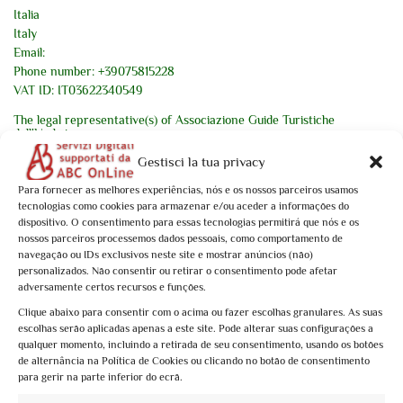
Italia
Italy
Email:
Phone number: +39075815228
VAT ID: IT03622340549
The legal representative(s) of Associazione Guide Turistiche
dell'Umbria :
Giorgia Pileri
Gestisci la tua privacy
1. General
Para fornecer as melhores experiências, nós e os nossos parceiros usamos
tecnologias como cookies para armazenar e/ou aceder a informações do
1.1 We are registered at Registro della Regione Umbria under the
dispositivo. O consentimento para essas tecnologias permitirá que nós e os
license or registration number:
nossos parceiros processemos dados pessoais, como comportamento de
navegação ou IDs exclusivos neste site e mostrar anúncios (não)
We are not willing or obliged to participate in dispute resolution
personalizados. Não consentir ou retirar o consentimento pode afetar
procedures before a consumer arbitration board.
adversamente certos recursos e funções.
2. The following information is mandatory according to German law.
Clique abaixo para consentir com o acima ou fazer escolhas granulares. As suas
escolhas serão aplicadas apenas a este site. Pode alterar suas configurações a
qualquer momento, incluindo a retirada de seu consentimento, usando os botões
de alternância na Política de Cookies ou clicando no botão de consentimento
para gerir na parte inferior do ecrã.