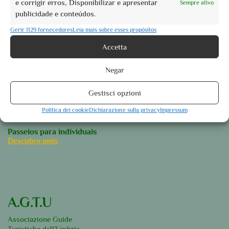
Perugia
e corrigir erros, Disponibilizar e apresentar
Sempre ativo
publicidade e conteúdos.
Assisi
Gerir 1129 fornecedores
Leia mais sobre esses propósitos
Foligno
Accetta
Orvieto
Spoleto
Negar
Descubra mais
Nossas excursões para Grupo
Gestisci opzioni
Visitas guiadas
Politica dei cookie
Dichiarazione sulla privacy
Impressum
Experiências guiadas
Passeios para individuais
Descubra mais
A.G.T.U
Associazione Guide
Turistiche dell’Umbria