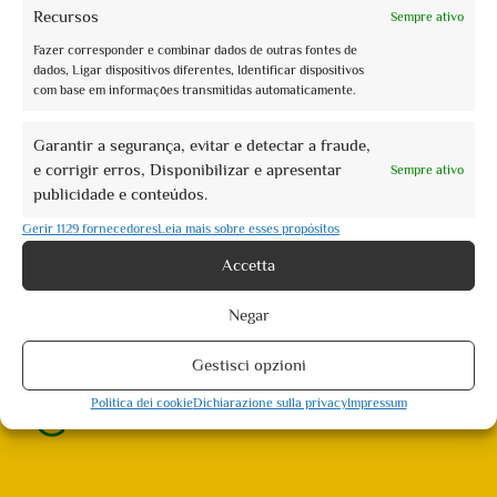
Recursos
Sempre ativo
Book now
Fazer corresponder e combinar dados de outras fontes de
Visite guidate Natale Assisi 2021
dados, Ligar dispositivos diferentes, Identificar dispositivos
com base em informações transmitidas automaticamente.
€10,00
Garantir a segurança, evitar e detectar a fraude,
e corrigir erros, Disponibilizar e apresentar
Sempre ativo
Assisi: 5 eventos encontrados. Showing 1 - 5
publicidade e conteúdos.
Not what you're looking for?
Try your search again
Gerir 1129 fornecedores
Leia mais sobre esses propósitos
Accetta
Negar
Gestisci opzioni
info@assoguide.it
Politica dei cookie
Dichiarazione sulla privacy
Impressum