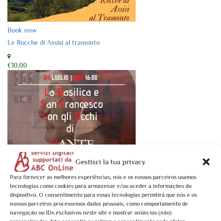
Book now
Le Rocche di Assisi al tramonto
€10,00
Gestisci la tua privacy
Book now
Para fornecer as melhores experiências, nós e os nossos parceiros usamos
La Basilica e San Francesco con gli occhi di Dante
tecnologias como cookies para armazenar e/ou aceder a informações do
dispositivo. O consentimento para essas tecnologias permitirá que nós e os
nossos parceiros processemos dados pessoais, como comportamento de
€10,00
navegação ou IDs exclusivos neste site e mostrar anúncios (não)