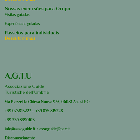
Nossas excursões para Grupo
Visitas guiadas
Experiências guiadas
Passeios para individuais
Descubra mais
A.G.T.U
Associazione Guide
Turistiche dell’Umbria
Via Piazzetta Chiesa Nuova 9/A, 06081 Assisi PG
+39
075815227
–
+39
075 815228
+39
339 3390103
info@assoguide.it
/
assoguide@pec.it
Disconoscimento