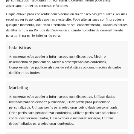
personalizados. Não consentir ou retirar o consentimento pode afetar
adversamente certos recursos e funções.
Clique abaixo para consentir com o acima ou fazer escolhas granulares. As suas
escolhas serão aplicadas apenas a este site. Pode alterar suas configurações a
qualquer momento, incluindo a retirada de seu consentimento, usando os botões
de alternância na Política de Cookies ou clicando no botão de consentimento
para gerir na parte inferior do ecrã.
Estatísticas
Book now
Armazenar e/ou aceder a informações num dispositivo, Medir o
desempenho da publicidade, Medir o desempenho dos conteúdos,
La moda negli affreschi a San Francesco
Compreender os públicos através de estatísticas ou combinações de dados
de diferentes fontes.
€10,00
Marketing
Armazenar e/ou aceder a informações num dispositivo, Utilizar dados
limitados para selecionar publicidade, Criar perfis para publicidade
personalizada, Utilizar perfis para selecionar publicidade personalizada,
Criar perfis para personalizar conteúdos, Utilizar perfis para selecionar
conteúdos personalizados, Desenvolver e melhorar serviços, Utilizar
dados limitados para selecionar conteúdos.