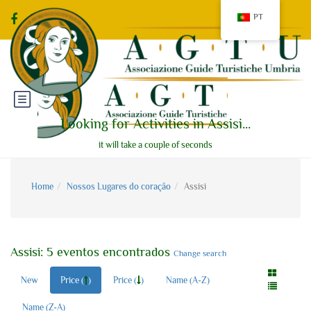
PT
Looking for Activities in Assisi...
it will take a couple of seconds
Home
Nossos Lugares do coração
Assisi
Assisi: 5 eventos encontrados
Change search
New
Price (
)
Price (
)
Name (A-Z)
Name (Z-A)