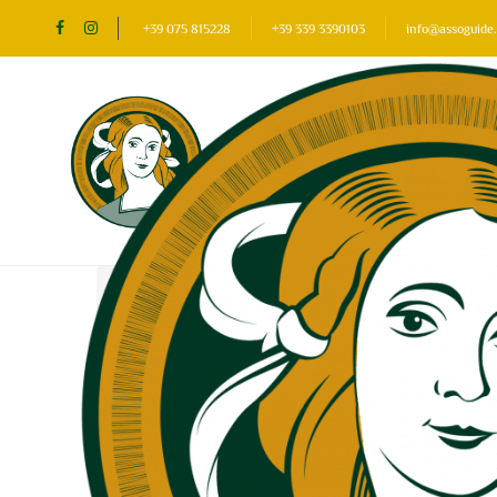
+39 075 815228
+39 339 3390103
info@assoguide.
Home
Nossos Lugares do coração
Assisi
Assisi: 5 eventos encontrados
Change
New