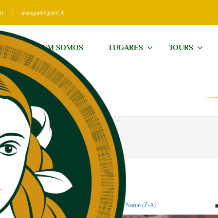
it
assoguide@pec.it
QUEM SOMOS
LUGARES
TOURS
CONTATOS
 search
Price (
)
Price (
)
Name (A-Z)
Name (Z-A)