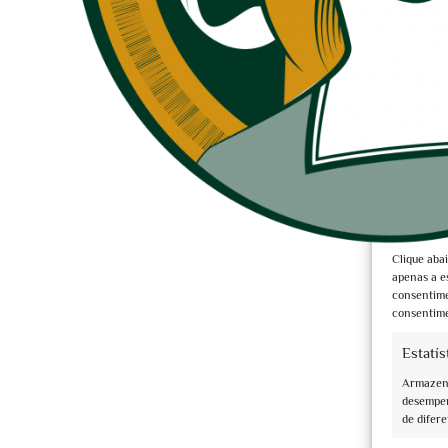
Para forne
armazenar 
nós e os n
Book now
neste site
Le Rocche 
adversamen
Clique aba
€10,00
apenas a e
consentime
consentime
Estatís
Armazena
desempen
de difere