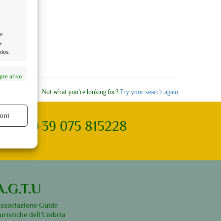
de
s
dos.
re ativo
Not what you're looking for?
Try your search again
oni
+39 075 815228
re ativo
A.G.T.U
ssociazione Guide
uristiche dell’Umbria