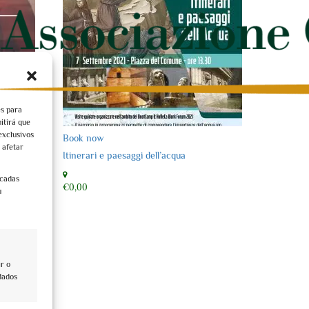
es para
itirá que
exclusivos
Book now
 afetar
 occhi di
Itinerari e paesaggi dell’acqua
icadas
€0,00
u
r o
dados