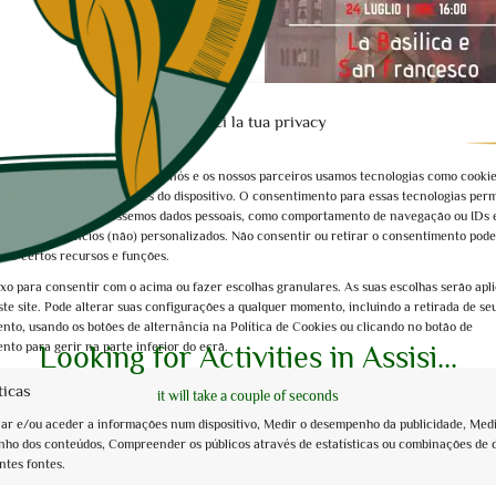
Gestisci la tua privacy
cer as melhores experiências, nós e os nossos parceiros usamos tecnologias como cooki
e/ou aceder a informações do dispositivo. O consentimento para essas tecnologias perm
ossos parceiros processemos dados pessoais, como comportamento de navegação ou IDs 
Book now
 e mostrar anúncios (não) personalizados. Não consentir ou retirar o consentimento pode
di Assisi al tramonto
La Basilica e San Francesco con gli
te certos recursos e funções.
Dante
ixo para consentir com o acima ou fazer escolhas granulares. As suas escolhas serão apl
ste site. Pode alterar suas configurações a qualquer momento, incluindo a retirada de se
€10,00
nto, usando os botões de alternância na Política de Cookies ou clicando no botão de
nto para gerir na parte inferior do ecrã.
Looking for Activities in Assisi...
ticas
it will take a couple of seconds
r e/ou aceder a informações num dispositivo, Medir o desempenho da publicidade, Medi
ho dos conteúdos, Compreender os públicos através de estatísticas ou combinações de 
ntes fontes.