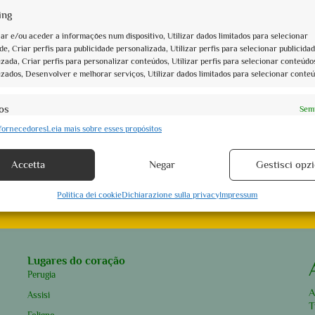
ing
r e/ou aceder a informações num dispositivo, Utilizar dados limitados para selecionar
Book now
de, Criar perfis para publicidade personalizada, Utilizar perfis para selecionar publicida
egli affreschi a San Francesco
Visite guidate Natale Assisi 2021
zada, Criar perfis para personalizar conteúdos, Utilizar perfis para selecionar conteúdo
izados, Desenvolver e melhorar serviços, Utilizar dados limitados para selecionar conteú
€10,00
os
Semp
 fornecedores
Leia mais sobre esses propósitos
rresponder e combinar dados de outras fontes de dados, Ligar dispositivos
entos encontrados. Showing 1 - 5
s, Identificar dispositivos com base em informações transmitidas
camente.
Accetta
Negar
Gestisci opzi
info@assoguide.it
r a segurança, evitar e detectar a fraude, e corrigir erros,
Politica dei cookie
Dichiarazione sulla privacy
Impressum
Semp
bilizar e apresentar publicidade e conteúdos.
Lugares do coração
Perugia
A
Assisi
T