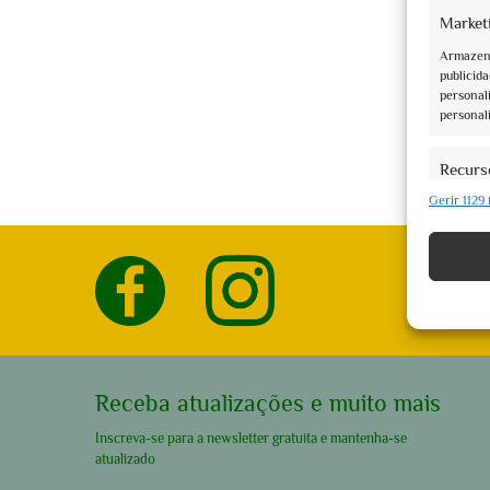
Market
Armazena
Book now
publicida
La moda n
personali
personal
€10,00
Recurs
Gerir 1129
Fazer co
Assisi: 5 ev
diferente
automati
Garanti
Disponi
Receba atualizações e muito mais
Inscreva-se para a newsletter gratuita e mantenha-se
atualizado