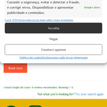
Garantir a segurança, evitar e detectar a fraude,
e corrigir erros, Disponibilizar e apresentar
Sempre ativo
publicidade e conteúdos.
Gerir 1129 fornecedores
Leia mais sobre esses propósitos
2
Accetta
0
of 5
(no review)
Visite guidate Natale Assisi 2021
Negar
Activity Type: Specific Date
Gestisci opzioni
Visite guidate di Natale ad Assisi Nell’ambito delle iniziative di Natale Assisi
2021, vi ...
Politica dei cookie
Dichiarazione sulla privacy
Impressum
From
€10,00
Book now
I nostri luoghi del cuore: 6 eventos encontrados. Showing 1 - 6
Not what you're looking for?
Try your search again