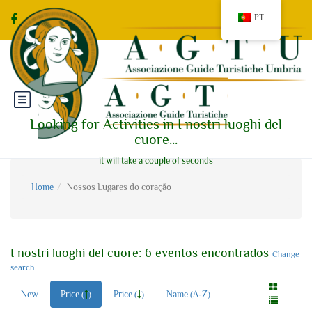
PT
Looking for Activities in I nostri luoghi del
cuore...
it will take a couple of seconds
Home
Nossos Lugares do coração
I nostri luoghi del cuore: 6 eventos encontrados
Change
search
New
Price (
)
Price (
)
Name (A-Z)