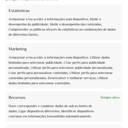
From
€10,00
Estatísticas
Book now
Armazenar e/ou aceder a informações num dispositivo, Medir o
desempenho da publicidade, Medir o desempenho dos conteúdos,
Compreender os públicos através de estatísticas ou combinações de dados
de diferentes fontes.
Marketing
Armazenar e/ou aceder a informações num dispositivo, Utilizar dados
2
limitados para selecionar publicidade, Criar perfis para publicidade
0
of 5
(no review)
personalizada, Utilizar perfis para selecionar publicidade personalizada,
La moda negli affreschi a San Francesco
Criar perfis para personalizar conteúdos, Utilizar perfis para selecionar
conteúdos personalizados, Desenvolver e melhorar serviços, Utilizar
Activity Type: Specific Date
dados limitados para selecionar conteúdos.
Un approfondimento insolito, una chiave di lettura per un percorso che
abbraccia 30 anni di ...
Recursos
Sempre ativo
From
€10,00
Fazer corresponder e combinar dados de outras fontes de
Book now
dados, Ligar dispositivos diferentes, Identificar dispositivos
com base em informações transmitidas automaticamente.