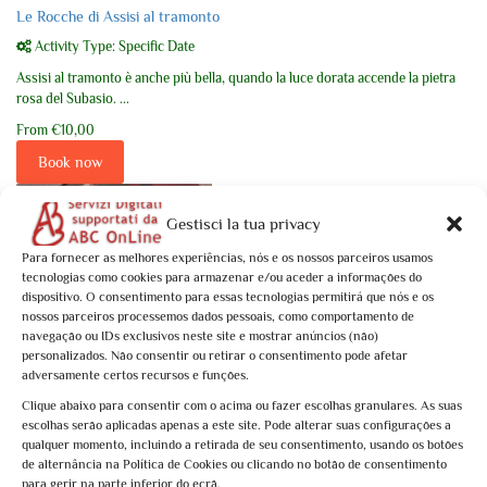
Le Rocche di Assisi al tramonto
Activity Type: Specific Date
Assisi al tramonto è anche più bella, quando la luce dorata accende la pietra
rosa del Subasio. ...
From
€10,00
Book now
Gestisci la tua privacy
Para fornecer as melhores experiências, nós e os nossos parceiros usamos
tecnologias como cookies para armazenar e/ou aceder a informações do
dispositivo. O consentimento para essas tecnologias permitirá que nós e os
nossos parceiros processemos dados pessoais, como comportamento de
navegação ou IDs exclusivos neste site e mostrar anúncios (não)
2
personalizados. Não consentir ou retirar o consentimento pode afetar
0
of 5
(no review)
adversamente certos recursos e funções.
La Basilica e San Francesco con gli occhi di Dante
Clique abaixo para consentir com o acima ou fazer escolhas granulares. As suas
Activity Type: Specific Date
escolhas serão aplicadas apenas a este site. Pode alterar suas configurações a
qualquer momento, incluindo a retirada de seu consentimento, usando os botões
San Francesco e la Basilica con gli occhi di Dante: una visita guidata tematica,
de alternância na Política de Cookies ou clicando no botão de consentimento
ricca di ...
para gerir na parte inferior do ecrã.