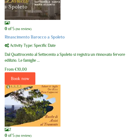
1
0
of 5
(no review)
Rinascimento Barocco a Spoleto
Activity Type: Specific Date
Dal Quattrocento al Settecento a Spoleto si registra un rinnovato fervore
edilizio. Le famiglie ...
From
€10,00
Book now
2
0
of 5
(no review)