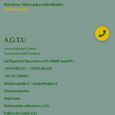
Nuestros Tours para individuales
Descubre más
A.G.T.U
Associazione Guide
Turistiche dell’Umbria
Via Piazzetta Chiesa Nuova 9/A, 06081 Assisi PG
+39
075815227
–
+39
075 815228
+39
339 3390103
info@assoguide.it
/
assoguide@pec.it
Disconoscimento
Impressum
Dichiarazione sulla privacy (UE)
Politica dei cookie (UE)