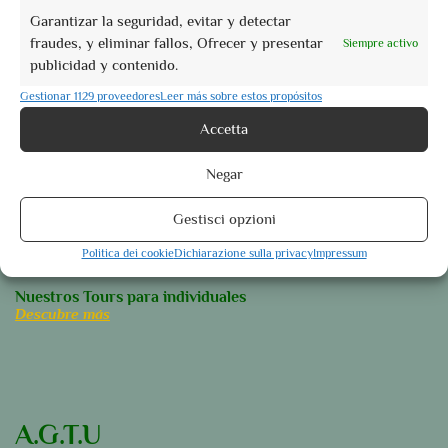
Garantizar la seguridad, evitar y detectar
Nuestros Lugares del corazón
fraudes, y eliminar fallos, Ofrecer y presentar
Perugia
Siempre activo
publicidad y contenido.
Assisi
Gestionar 1129 proveedores
Leer más sobre estos propósitos
Foligno
Accetta
Orvieto
Spoleto
Negar
Descubre más
Gestisci opzioni
Nuestros Tours para grupos
Tours guiados
Politica dei cookie
Dichiarazione sulla privacy
Impressum
Experiencias guiadas
Nuestros Tours para individuales
Descubre más
A.G.T.U