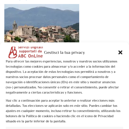
Gestisci la tua privacy
Para ofrecer las mejores experiencias, nosotros y nuestros socios utilizamos
Book now
tecnologías como cookies para almacenar y/o acceder a la información del
Tesori dell’Umbria Meridionale: Stroncone
dispositivo. La aceptación de estas tecnologías nos permitirá a nosotros y a
nuestros socios procesar datos personales como el comportamiento de
navegación o identificaciones únicas (IDs) en este sitio y mostrar anuncios
€10,00
(no-) personalizados. No consentir o retirar el consentimiento, puede afectar
negativamente a ciertas características y funciones.
Haz clic a continuación para aceptar lo anterior o realizar elecciones más
Stroncone: 1 activity found. Mostrando 1 - 1
detalladas. Tus elecciones se aplicarán solo en este sitio. Puedes cambiar tus
Not what you're looking for?
Intente nuevamente su búsqueda
ajustes en cualquier momento, incluso retirar tu consentimiento, utilizando los
botones de la Política de cookies o haciendo clic en el icono de Privacidad
situado en la parte inferior de la pantalla.