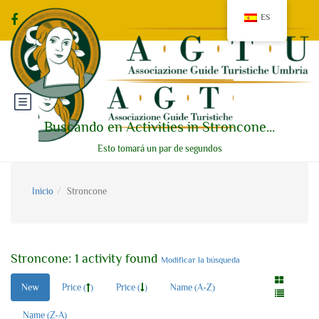
ES
Buscando en Activities in Stroncone...
Esto tomará un par de segundos
Inicio
Stroncone
Stroncone: 1 activity found
Modificar la búsqueda
New
Price (
)
Price (
)
Name (A-Z)
Name (Z-A)