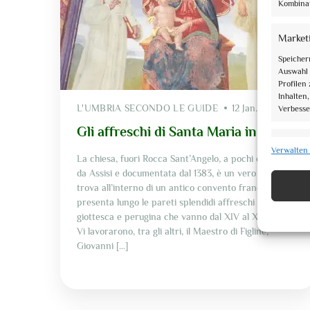
Kombinat
Market
Speicher
Auswahl 
Profilen
Inhalten
L'UMBRIA SECONDO LE GUIDE
12 Jan. 2022
Verbesse
Gli affreschi di Santa Maria in Arce
Eigens
Verwalten 
La chiesa, fuori Rocca Sant’Angelo, a pochi chilometri
Abgleich
da Assisi e documentata dal 1383, è un vero gioiello! Si
verschie
trova all’interno di un antico convento francescano e
Informat
presenta lungo le pareti splendidi affreschi di scuola
giottesca e perugina che vanno dal XIV al XVI secolo.
Gewähr
Vi lavorarono, tra gli altri, il Maestro di Figline,
und Fe
Giovanni […]
Inhalte