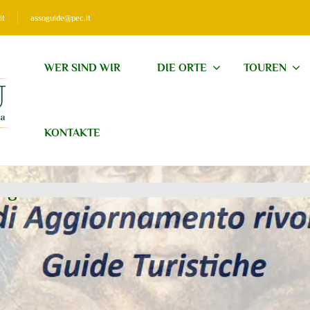
it
assoguide@pec.it
WER SIND WIR
DIE ORTE
TOUREN
KONTAKTE
e guide