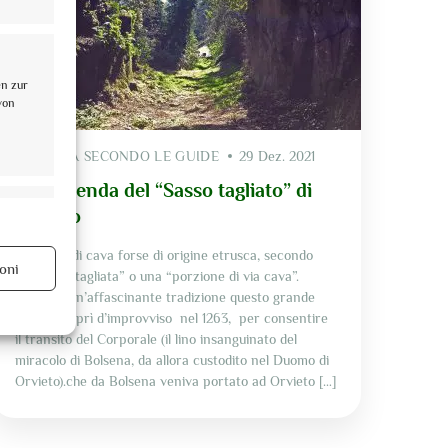
en zur
von
L'UMBRIA SECONDO LE GUIDE
29 Dez. 2021
La leggenda del “Sasso tagliato” di
mer aktiv
Orvieto
Un luogo di cava forse di origine etrusca, secondo
oni
altri una “tagliata” o una “porzione di via cava”.
Secondo un’affascinante tradizione questo grande
masso si aprì d’improvviso nel 1263, per consentire
il transito del Corporale (il lino insanguinato del
mer aktiv
miracolo di Bolsena, da allora custodito nel Duomo di
Orvieto).che da Bolsena veniva portato ad Orvieto […]