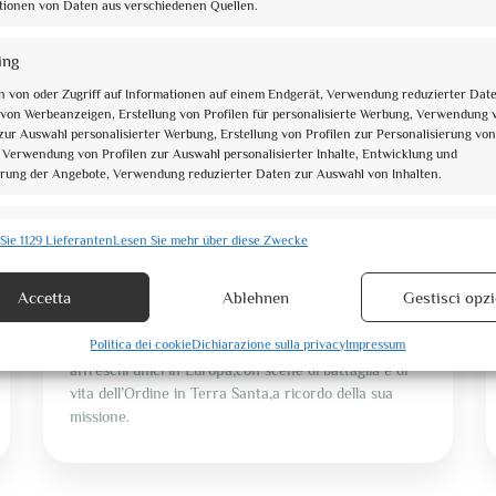
ionen von Daten aus verschiedenen Quellen.
ing
n von oder Zugriff auf Informationen auf einem Endgerät, Verwendung reduzierter Dat
von Werbeanzeigen, Erstellung von Profilen für personalisierte Werbung, Verwendung 
 zur Auswahl personalisierter Werbung, Erstellung von Profilen zur Personalisierung von
, Verwendung von Profilen zur Auswahl personalisierter Inhalte, Entwicklung und
L'UMBRIA SECONDO LE GUIDE
05 Jan. 2022
rung der Angebote, Verwendung reduzierter Daten zur Auswahl von Inhalten.
Complesso di San Bevignate
chaften
Im
Sie 1129 Lieferanten
Lesen Sie mehr über diese Zwecke
La chiesa di San Bevignate,si presenta ancora oggi in
ung und Kombination von Daten aus unterschiedlichen Quellen, Verknüpfung
tutta la sua potente sobrietà.Citata nei documenti dal
dener Endgeräte, Identifikation von Endgeräten anhand automatisch übermittelter
Accetta
Ablehnen
Gestisci opzi
1237,era sede dell’Ordine dei cavalieri del Tempio.
ionen.
L’interno ci sorprende per la lineare struttura
Politica dei cookie
Dichiarazione sulla privacy
Impressum
gotica,e nella controfacciata sono conservati
leistung der Sicherheit, Verhinderung und Aufdeckung von Betrug
affreschi unici in Europa,con scene di battaglia e di
hlerbehebung, Bereitstellung und Anzeige von Werbung und
Im
vita dell’Ordine in Terra Santa,a ricordo della sua
n.
missione.