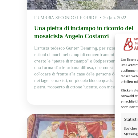
L'UMBRIA SECONDO LE GUIDE
26 Jan. 2022
Una pietra di inciampo in ricordo del
mosaicista Angelo Costanzi
L’artista tedesco Gunter Demning, per ricordare i
milioni di morti nei campi di concentramento, ha
Um Ihnen d
creato le “pietre di inciampo” o Stolpersteine. Ovvero
um Gerätei
una forma d’arte urbana diffusa, che consiste nel
zustimmen,
collocare di fronte alla case delle persone deportate
dieser Web
nei lager e nazisti, un piccolo blocco quadrato di
erteilen o
pietra, ricoperto di ottone lucente, con inciso […]
Klicken Si
Auswahl wi
einschließ
oder indem
Statist
Speicher
Messung 