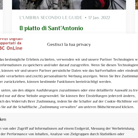
L'UMBRIA SECONDO LE GUIDE
17 Jan. 2022
Il piatto di Sant’Antonio
A Santa Maria degli Angeli, intorno al 1860,
Gestisci la tua privacy
un’epidemia minacciò i cavalli delle diligenze postali.
Si pregò Sant’Antonio Abate e, scongiurato il pericolo,
si organizzò in suo onore una processione, offrendo
as bestmögliche Erlebnis zu bieten, verwenden wir und unsere Partner Technologien w
nformationen zu speichern und/oder darauf zuzugreifen. Wenn Sie diesen Technologie
un piatto caldo ai poveri. La festa, patrocinata dai
 können wir und unsere Partner persönliche Daten wie das Surfverhalten oder eindeuti
dodici Priori, si celebra la domenica successiva al 17
site verarbeiten und (nicht) personalisierte Werbung anzeigen. Wenn Sie Ihre Zustimmu
gennaio e il piatto prevede maccheroni, […]
der zurückziehen, können bestimmte Funktionen beeinträchtigt werden.
e unten, um den obigen Ausführungen zuzustimmen oder eine detaillierte Auswahl zu tref
rd nur auf diese Website angewendet. Sie können Ihre Einstellungen jederzeit ändern,
lich des Widerrufs Ihrer Zustimmung, indem Sie die Schalter auf der Cookie-Richtlinie v
 Sie auf die Schaltfläche „Zustimmung verwalten“ am unteren Bildschirmrand klicken.
iken
n von oder Zugriff auf Informationen auf einem Endgerät, Messung der Werbeleistung,
der Performance von Inhalten, Analyse von Zielgruppen durch Statistiken oder