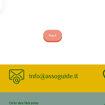
Next
info@assoguide.it
Orte des Herzens