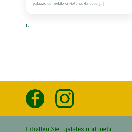
palazzo del nobile orvietano, da dove […]
1
2
Erhalten Sie Updates und mehr