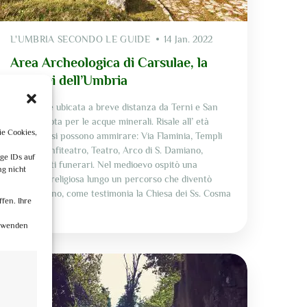
L'UMBRIA SECONDO LE GUIDE
14 Jan. 2022
Area Archeologica di Carsulae, la
Pompei dell’Umbria
Carsulae è ubicata a breve distanza da Terni e San
Gemini, nota per le acque minerali. Risale all’ età
ie Cookies,
augustea, si possono ammirare: Via Flaminia, Templi
n
Gemini, Anfiteatro, Teatro, Arco di S. Damiano,
ge IDs auf
monumenti funerari. Nel medioevo ospitò una
ng nicht
comunità religiosa lungo un percorso che diventò
francescano, come testimonia la Chiesa dei Ss. Cosma
fen. Ihre
e […]
erwenden