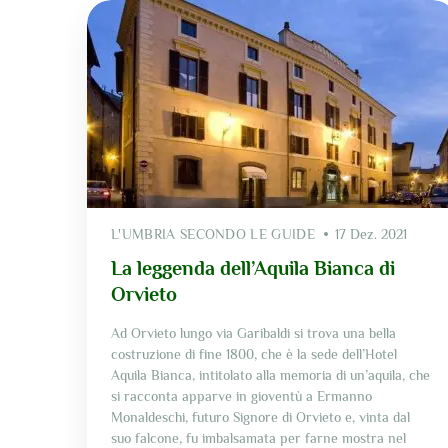
L'UMBRIA SECONDO LE GUIDE
17 Dez. 2021
La leggenda dell’Aquila Bianca di
Orvieto
Ad Orvieto lungo via Garibaldi si trova una bella
costruzione di fine 1800, che è la sede dell’Hotel
Aquila Bianca, intitolato alla memoria di un’aquila, che
si racconta apparve in gioventù a Ermanno
Monaldeschi, futuro Signore di Orvieto e, vinta dal
suo falcone, fu imbalsamata per farne mostra nel