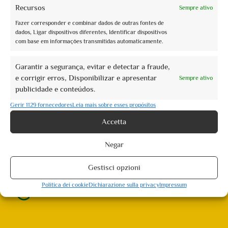
Recursos
Sempre ativo
Book now
Fazer corresponder e combinar dados de outras fontes de
Itinerari e paesaggi dell’acqua
dados, Ligar dispositivos diferentes, Identificar dispositivos
com base em informações transmitidas automaticamente.
€0,00
Garantir a segurança, evitar e detectar a fraude,
e corrigir erros, Disponibilizar e apresentar
Sempre ativo
Assisi: 5 eventos encontrados. Showing 1 - 5
publicidade e conteúdos.
Not what you're looking for?
Try your search again
Gerir 1129 fornecedores
Leia mais sobre esses propósitos
Accetta
Negar
Gestisci opzioni
info@assoguide.it
Politica dei cookie
Dichiarazione sulla privacy
Impressum