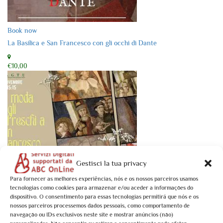
Book now
La Basilica e San Francesco con gli occhi di Dante
€10,00
Gestisci la tua privacy
Book now
Para fornecer as melhores experiências, nós e os nossos parceiros usamos
La moda negli affreschi a San Francesco
tecnologias como cookies para armazenar e/ou aceder a informações do
dispositivo. O consentimento para essas tecnologias permitirá que nós e os
nossos parceiros processemos dados pessoais, como comportamento de
€10,00
navegação ou IDs exclusivos neste site e mostrar anúncios (não)