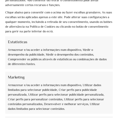
personalizados. Não consentir ou retirar o consentimento pode afetar
adversamente certos recursos e funções.
Clique abaixo para consentir com o acima ou fazer escolhas granulares. As suas
escolhas serão aplicadas apenas a este site. Pode alterar suas configurações a
qualquer momento, incluindo a retirada de seu consentimento, usando os botões
de alternância na Política de Cookies ou clicando no botão de consentimento
para gerir na parte inferior do ecrã.
Estatísticas
Book now
Armazenar e/ou aceder a informações num dispositivo, Medir o
desempenho da publicidade, Medir o desempenho dos conteúdos,
Visite guidate Natale Assisi 2021
Compreender os públicos através de estatísticas ou combinações de dados
de diferentes fontes.
€10,00
Marketing
Armazenar e/ou aceder a informações num dispositivo, Utilizar dados
limitados para selecionar publicidade, Criar perfis para publicidade
personalizada, Utilizar perfis para selecionar publicidade personalizada,
Criar perfis para personalizar conteúdos, Utilizar perfis para selecionar
conteúdos personalizados, Desenvolver e melhorar serviços, Utilizar
dados limitados para selecionar conteúdos.