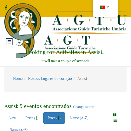
PT
Looking for Activities in Assisi...
it will take a couple of seconds
Home
Nossos Lugares do coração
Assisi
Assisi: 5 eventos encontrados
Change search
New
Price (
)
Price (
)
Name (A-Z)
Name (Z-A)