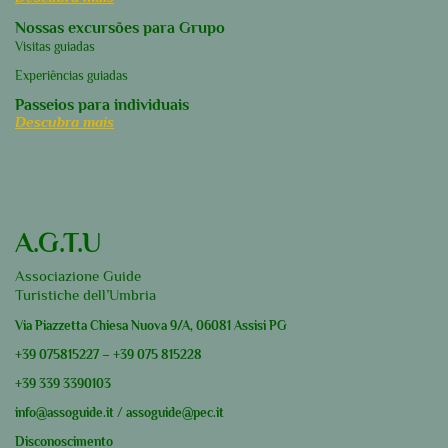
Nossas excursões para Grupo
Visitas guiadas
Experiências guiadas
Passeios para individuais
Descubra mais
A.G.T.U
Associazione Guide
Turistiche dell’Umbria
Via Piazzetta Chiesa Nuova 9/A, 06081 Assisi PG
+39
075815227
–
+39
075 815228
+39
339 3390103
info@assoguide.it
/
assoguide@pec.it
Disconoscimento