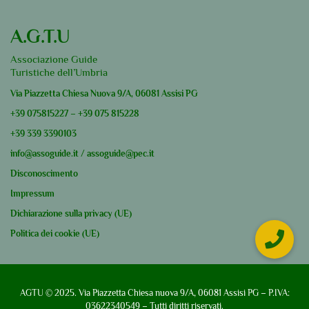
A.G.T.U
Associazione Guide
Turistiche dell’Umbria
Via Piazzetta Chiesa Nuova 9/A, 06081 Assisi PG
+39
075815227
–
+39
075 815228
+39
339 3390103
info@assoguide.it
/
assoguide@pec.it
Disconoscimento
Impressum
Dichiarazione sulla privacy (UE)
Politica dei cookie (UE)
AGTU © 2025. Via Piazzetta Chiesa nuova 9/A, 06081 Assisi PG – P.IVA:
03622340549 – Tutti diritti riservati.