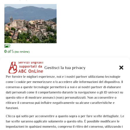
2
0
of 5
(no review)
Tesori dell’Umbria Meridionale: Stroncone
Gestisci la tua privacy
Activity Type: Specific Date
A pochi chilometri da Terni, giace abbarbicato su un colle Stroncone,
Per fornire le migliori esperienze, noi e i nostri partner utilizziamo tecnologie
delizioso borgo ...
come i cookie per memorizzare e/o accedere alle informazioni del dispositivo. Il
consenso a queste tecnologie permetterà a noi e ai nostri partner di elaborare
From
€10,00
dati personali come il comportamento durante la navigazione o gli ID univoci su
questo sito e di mostrare annunci (non) personalizzati. Non acconsentire o
Book now
ritirare il consenso può influire negativamente su alcune caratteristiche e
funzioni.
Clicca qui sotto per acconsentire a quanto sopra o per fare scelte dettagliate. Le
tue scelte saranno applicate solamente a questo sito. È possibile modificare le
Stroncone: 1 activity found. Showing 1 - 1
impostazioni in qualsiasi momento, compreso il ritiro del consenso, utilizzando i
Not what you're looking for?
Try your search again