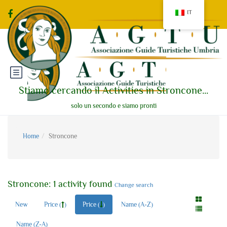
IT
Stiamo cercando il Activities in Stroncone...
solo un secondo e siamo pronti
Home
Stroncone
Stroncone: 1 activity found
Change search
New
Price (
)
Price (
)
Name (A-Z)
Name (Z-A)