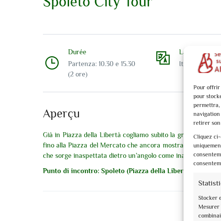
Spoleto City Tour
Durée
Langues
Partenza: 10.30 e 15.30
Italiano
(2 ore)
Pour offrir
pour stock
permettra,
Aperçu
navigation 
retirer so
Già in Piazza della Libertà cogliamo subito la grandezza del
Cliquez ci-
fino alla Piazza del Mercato che ancora mostra orgogliosa le
uniquement 
consentemen
che sorge inaspettata dietro un’angolo come inattesa è la sua
consenteme
Punto di incontro: Spoleto (Piazza della Libertà)
Statist
Stocker 
Mesurer 
combinai