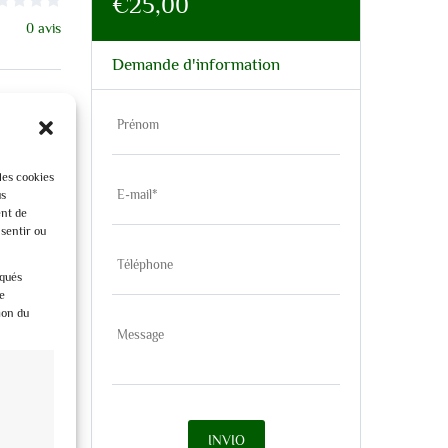
€25,00
0 avis
Demande d'information
les cookies
us
ent de
nsentir ou
passeggiata
iqués
 del Duomo,
e
ion du