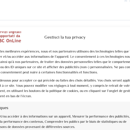
Gestisci la tua privacy
 les meilleures expériences, nous et nos partenaires utilisons des technologies telles que 
er et/ou accéder aux informations de l’appareil. Le consentement à ces technologies no
 ainsi qu’à nos partenaires, de traiter des données personnelles telles que le comportem
ou des ID uniques sur ce site et afficher des publicités (non-) personnalisées. Ne pas co
n consentement peut nuire à certaines fonctionnalités et fonctions.
la Spoleto antica affacciandoci sui resti del teatro romano. Si continua la 
dessous pour accepter ce qui précède ou faites des choix détaillés. Vos choix seront appl
 vestigia del foro. Di certo la sorpresa maggiore sarà la magnifica Piazza
à ce site. Vous pouvez modifier vos réglages à tout moment, y compris le retrait de votr
t, en utilisant les boutons de la politique de cookies, ou en cliquant sur l’onglet de gest
 Cattedrale dedicata all’Assunta, dentro e fuori.
nt en bas de l’écran.
iques
et/ou accéder à des informations sur un appareil, Mesurer la performance des publicités,
la performance des contenus, Comprendre les publics par le biais de statistiques ou de
sons de données provenant de différentes sources.