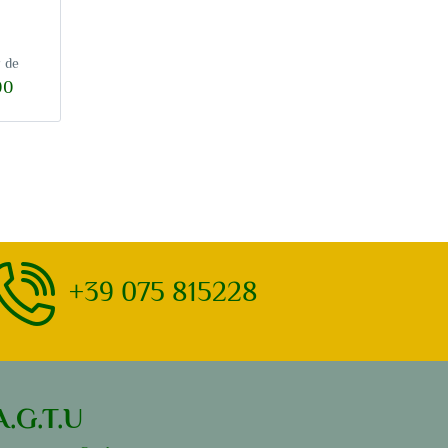
r de
00
+39 075 815228
A.G.T.U