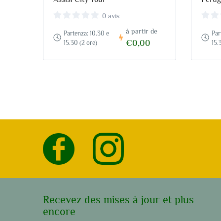
0 avis
à partir de
Partenza: 10.30 e
Par
€0,00
15.30 (2 ore)
15.
Recevez des mises à jour et plus
encore