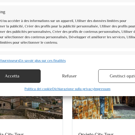
ing
t/ou accéder à des informations sur un appareil, Utiliser des données limitées pour
ner la publicité, Créer des profils pour la publicité personnalisée, Utiliser des profils pou
ner des publicités personnalisées, Créer des profils de contenus personnalisés, Utiliser 
Ceci peut aussi vous intéresser
our sélectionner des contenus personnalisés, Développer et améliorer les services, Utilis
limitées pour sélectionner le contenu.
nnalités
Toujou
 fournisseurs
En savoir plus sur ces finalités
n correspondance et combiner des données à partir d’autres sources de
Relier différents appareils, Identifier les appareils en fonction des informations
Accetta
Refuser
Gestisci opzi
es automatiquement.
Politica dei cookie
Dichiarazione sulla privacy
Impressum
 la sécurité, prévenir et détecter la fraude et réparer les
Toujou
, Fournir et présenter des publicités et du contenu.
ia City Tour
Orvieto City Tour