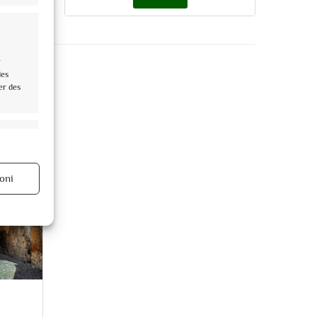
r
des
er des
rs activé
oni
rs activé