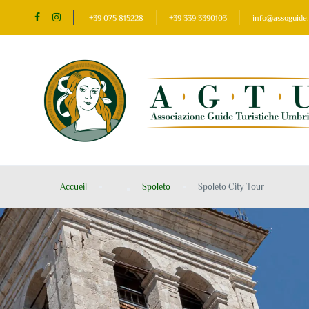
+39 075 815228
+39 339 3390103
info@assoguide.
Accueil
Spoleto
Spoleto City Tour