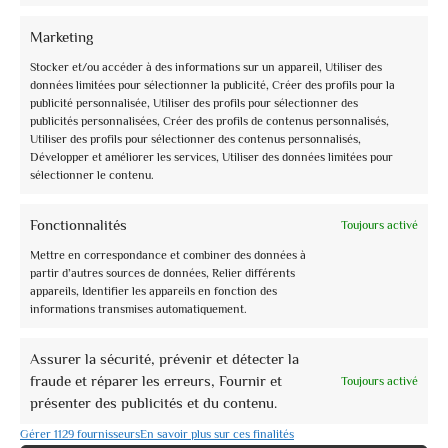
nascita di Gesù si diffuse con grande successo in ambito
francescano concretizzandosi in committenze e realizzazioni
Marketing
artistiche sul tema della nascita di Cristo. La Basilica di San
Stocker et/ou accéder à des informations sur un appareil, Utiliser des
Francesco rappresenta un monumento simbolo grazie agli
données limitées pour sélectionner la publicité, Créer des profils pour la
straordinari cicli pittorici alla cui realizzazione parteciparono
publicité personnalisée, Utiliser des profils pour sélectionner des
publicités personnalisées, Créer des profils de contenus personnalisés,
i più grandi pittori del XIII° e XIV° secolo. Fra certezze e
Utiliser des profils pour sélectionner des contenus personnalisés,
attribuzioni vi illustreremo come le opere di artisti di altissimo
Développer et améliorer les services, Utiliser des données limitées pour
livello, in primis Giotto, offrono a noi oggi la possibilità di
sélectionner le contenu.
riscoprire la spiritualità del Natale .
Fonctionnalités
Toujours activé
Tour delle Chiese vestite di luce
Mettre en correspondance et combiner des données à
27 dicembre 2021 ore 17.30
partir d’autres sources de données, Relier différents
appareils, Identifier les appareils en fonction des
30 dicembre 2021 ore 17.00
informations transmises automatiquement.
Ritrovo presso Piazza San Rufino
Assurer la sécurité, prévenir et détecter la
Natale Assisi 2021: la città si veste di nuova luce e le
fraude et réparer les erreurs, Fournir et
Toujours activé
proiezioni sulle facciate di chiese e palazzi ci faranno
présenter des publicités et du contenu.
immergere in un’atmosfera nuova e suggestiva. Il tour
Gérer 1129 fournisseurs
En savoir plus sur ces finalités
prevede un itinerario guidato e narrato che consentirà di