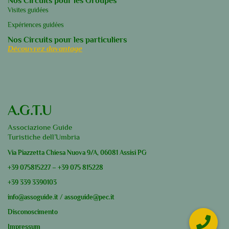
Nos Circuits pour les Groupes
Visites guidées
Expériences guidées
Nos Circuits pour les particuliers
Découvrez davantage
A.G.T.U
Associazione Guide
Turistiche dell’Umbria
Via Piazzetta Chiesa Nuova 9/A, 06081 Assisi PG
+39
075815227
–
+39
075 815228
+39
339 3390103
info@assoguide.it
/
assoguide@pec.it
Disconoscimento
Impressum