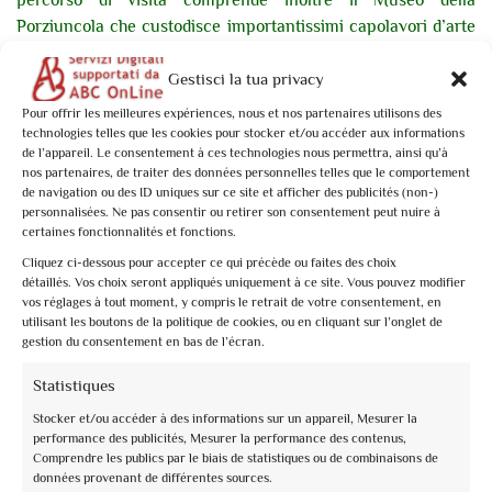
percorso di visita comprende inoltre il Museo della
Porziuncola che custodisce importantissimi capolavori d’arte
tra cui opere di Cimabue, Giunta Pisano e Andrea della
Robbia. Imperdibile la suggestiva mostra di presepi
Gestisci la tua privacy
provenienti da tutto il mondo allestita dal 7 dicembre al 6
Pour offrir les meilleures expériences, nous et nos partenaires utilisons des
gennaio.
technologies telles que les cookies pour stocker et/ou accéder aux informations
de l’appareil. Le consentement à ces technologies nous permettra, ainsi qu’à
nos partenaires, de traiter des données personnelles telles que le comportement
Il Natale di San Francesco secondo Giotto
de navigation ou des ID uniques sur ce site et afficher des publicités (non-)
31 dicembre 2021 ore 10.30
personnalisées. Ne pas consentir ou retirer son consentement peut nuire à
certaines fonctionnalités et fonctions.
Partenza dall’ufficio informazioni Basilica San
Cliquez ci-dessous pour accepter ce qui précède ou faites des choix
Francesco
détaillés. Vos choix seront appliqués uniquement à ce site. Vous pouvez modifier
vos réglages à tout moment, y compris le retrait de votre consentement, en
In occasione di Natale Assisi 2021 vi proponiamo una visita
utilisant les boutons de la politique de cookies, ou en cliquant sur l’onglet de
guidata tematica alla Basilica di San Francesco sulla Natività,
gestion du consentement en bas de l’écran.
il suo legame con l’ arte e con il francescanesimo. La
Statistiques
Natività, tanto cara a San Francesco, trova la sua migliore
espressione nel presepe, oggi patrimonio della cultura e della
Stocker et/ou accéder à des informations sur un appareil, Mesurer la
performance des publicités, Mesurer la performance des contenus,
fede popolare, realizzato per la prima volta dal Santo nella
Comprendre les publics par le biais de statistiques ou de combinaisons de
notte di Natale del 1223 a Greccio. La rappresentazione della
données provenant de différentes sources.