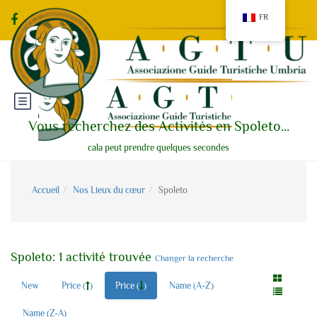
FR
Vous recherchez des Activités en Spoleto...
cala peut prendre quelques secondes
Accueil
Nos Lieux du cœur
Spoleto
Spoleto: 1 activité trouvée
Changer la recherche
New
Price (
)
Price (
)
Name (A-Z)
Name (Z-A)