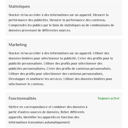
Statistiques
Stocker et/ou accéder à des informations sur un appareil, Mesurer la
performance des publicités, Mesurer la performance des contenus,
Comprendre les publics par le biais de statistiques ou de combinaisons de
info@assoguide.it
données provenant de différentes sources.
Marketing
Stocker et/ou accéder à des informations sur un appareil, Utiliser des
données limitées pour sélectionner la publicité, Créer des profils pour la
+39 075 815228
publicité personnalisée, Utiliser des profils pour sélectionner des
publicités personnalisées, Créer des profils de contenus personnalisés,
Utiliser des profils pour sélectionner des contenus personnalisés,
Développer et améliorer les services, Utiliser des données limitées pour
sélectionner le contenu.
Recevez des mises à jour et plus encore
Fonctionnalités
Toujours activé
Inscrivez-vous à notre bulletin d'information gratuit et tenez-vous au
Mettre en correspondance et combiner des données à
courant
partir d’autres sources de données, Relier différents
appareils, Identifier les appareils en fonction des
informations transmises automatiquement.