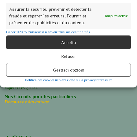
Assurer la sécurité, prévenir et détecter la
Nos Lieux du cœur
fraude et réparer les erreurs, Fournir et
Toujours activé
Perugia
présenter des publicités et du contenu.
Assisi
Gérer 1129 fournisseurs
En savoir plus sur ces finalités
Foligno
Accetta
Orvieto
Spoleto
Refuser
Découvrez davantage
Gestisci opzioni
Nos Circuits pour les Groupes
Visites guidées
Politica dei cookie
Dichiarazione sulla privacy
Impressum
Expériences guidées
Nos Circuits pour les particuliers
Découvrez davantage