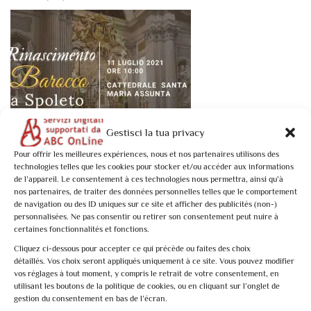
Gestisci la tua privacy
Book now
Pour offrir les meilleures expériences, nous et nos partenaires utilisons des
technologies telles que les cookies pour stocker et/ou accéder aux informations
Rinascimento Barocco a Spoleto
de l’appareil. Le consentement à ces technologies nous permettra, ainsi qu’à
nos partenaires, de traiter des données personnelles telles que le comportement
€10,00
de navigation ou des ID uniques sur ce site et afficher des publicités (non-)
personnalisées. Ne pas consentir ou retirer son consentement peut nuire à
certaines fonctionnalités et fonctions.
Spoleto: 1 activité trouvée. Affichage 1 - 1
Cliquez ci-dessous pour accepter ce qui précède ou faites des choix
détaillés. Vos choix seront appliqués uniquement à ce site. Vous pouvez modifier
Ce n'est pas ce que vous recherchez ?
Chercher à nouveau
vos réglages à tout moment, y compris le retrait de votre consentement, en
utilisant les boutons de la politique de cookies, ou en cliquant sur l’onglet de
gestion du consentement en bas de l’écran.