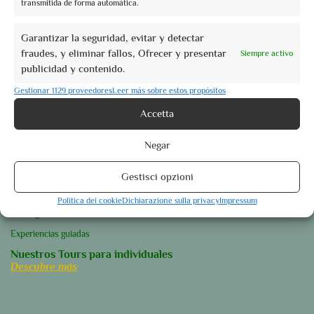
transmitida de forma automática.
Garantizar la seguridad, evitar y detectar
fraudes, y eliminar fallos, Ofrecer y presentar
Siempre activo
Nuestros Lugares del corazón
publicidad y contenido.
Perugia
Gestionar 1129 proveedores
Leer más sobre estos propósitos
Assisi
Accetta
Foligno
Orvieto
Negar
Spoleto
Gestisci opzioni
Descubre más
Nuestros Tours para grupos
Politica dei cookie
Dichiarazione sulla privacy
Impressum
Tours guiados
Experiencias guiadas
Nuestros Tours para individuales
Descubre más