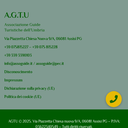
A.G.T.U
Associazione Guide
Turistiche dell’Umbria
Via Piazzetta Chiesa Nuova 9/A, 06081 Assisi PG
+39
075815227
–
+39
075 815228
+39
339 3390103
info@assoguide.it
/
assoguide@pec.it
Disconoscimento
Impressum
Dichiarazione sulla privacy (UE)
Politica dei cookie (UE)
AGTU © 2025. Via Piazzetta Chiesa nuova 9/A, 06081 Assisi PG – P.IVA:
03622340549 – Tutti diritti riservati.