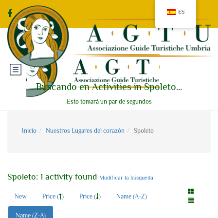
ES
Buscando en Activities in Spoleto...
Esto tomará un par de segundos
Inicio
Nuestros Lugares del corazón
Spoleto
Spoleto: 1 activity found
Modificar la búsqueda
New
Price (
)
Price (
)
Name (A-Z)
Name (Z-A)