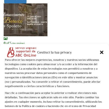
1
0
of 5
(no review)
Rinascimento Barocco a Spoleto
Gestisci la tua privacy
Activity Type: Specific Date
Para ofrecer las mejores experiencias, nosotros y nuestros socios utilizamos
Dal Quattrocento al Settecento a Spoleto si registra un rinnovato fervore
tecnologías como cookies para almacenar y/o acceder a la información del
edilizio. Le famiglie ...
dispositivo. La aceptación de estas tecnologías nos permitirá a nosotros y a
nuestros socios procesar datos personales como el comportamiento de
From
€10,00
navegación o identificaciones únicas (IDs) en este sitio y mostrar anuncios
(no-) personalizados. No consentir o retirar el consentimiento, puede afectar
Book now
negativamente a ciertas características y funciones.
Haz clic a continuación para aceptar lo anterior o realizar elecciones más
detalladas. Tus elecciones se aplicarán solo en este sitio. Puedes cambiar tus
ajustes en cualquier momento, incluso retirar tu consentimiento, utilizando los
Spoleto: 1 activity found. Mostrando 1 - 1
botones de la Política de cookies o haciendo clic en el icono de Privacidad
Not what you're looking for?
Intente nuevamente su búsqueda