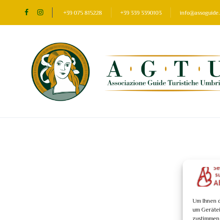
+39 075 815228
+39 339 3390103
info@assoguide.
I nostri Luogh
Um Ihnen d
um Gerätei
zustimmen,