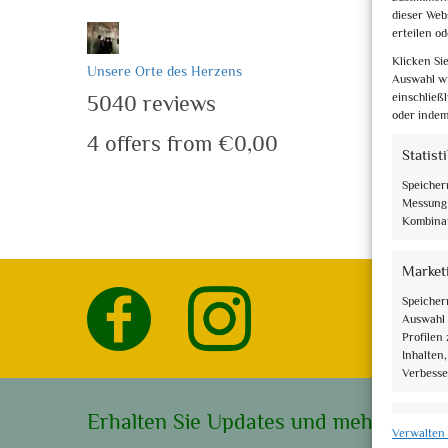
dieser Web
erteilen o
Borghi e C
Klicken Si
Unsere Orte des Herzens
Auswahl wi
einschließ
5040 reviews
oder indem
4 offers from €0,00
Statist
Speicher
Messung 
Kombinat
Market
Speicher
Auswahl 
Profilen
Inhalten
Verbesse
Erhalten Sie Updates und mehr
Eigens
Verwalten 