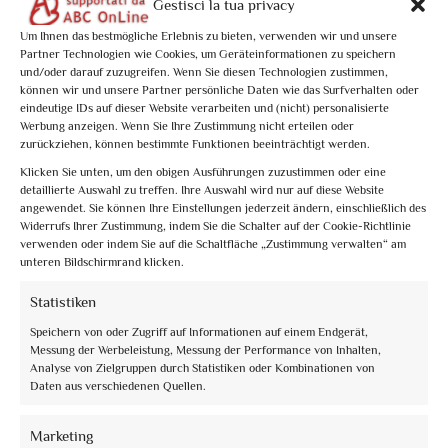
Gestisci la tua privacy
Um Ihnen das bestmögliche Erlebnis zu bieten, verwenden wir und unsere
Partner Technologien wie Cookies, um Geräteinformationen zu speichern
und/oder darauf zuzugreifen. Wenn Sie diesen Technologien zustimmen,
können wir und unsere Partner persönliche Daten wie das Surfverhalten oder
eindeutige IDs auf dieser Website verarbeiten und (nicht) personalisierte
Werbung anzeigen. Wenn Sie Ihre Zustimmung nicht erteilen oder
zurückziehen, können bestimmte Funktionen beeinträchtigt werden.
Klicken Sie unten, um den obigen Ausführungen zuzustimmen oder eine
detaillierte Auswahl zu treffen. Ihre Auswahl wird nur auf diese Website
Book now
angewendet. Sie können Ihre Einstellungen jederzeit ändern, einschließlich des
Widerrufs Ihrer Zustimmung, indem Sie die Schalter auf der Cookie-Richtlinie
La Basilica e San Francesco con gli occhi di Dante
verwenden oder indem Sie auf die Schaltfläche „Zustimmung verwalten“ am
unteren Bildschirmrand klicken.
€10,00
Statistiken
Speichern von oder Zugriff auf Informationen auf einem Endgerät,
Messung der Werbeleistung, Messung der Performance von Inhalten,
Analyse von Zielgruppen durch Statistiken oder Kombinationen von
Daten aus verschiedenen Quellen.
Marketing