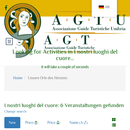
DE
Looking for Activities in I nostri luoghi del
cuore...
it will take a couple of seconds
Home
Unsere Orte des Herzens
I nostri luoghi del cuore: 6 Veranstaltungen gefunden
Change search
New
Price (
)
Price (
)
Name (A-Z)