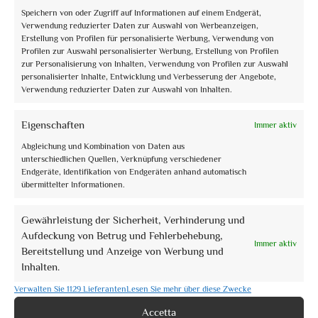
Speichern von oder Zugriff auf Informationen auf einem Endgerät,
Verwendung reduzierter Daten zur Auswahl von Werbeanzeigen,
Book now
Erstellung von Profilen für personalisierte Werbung, Verwendung von
Profilen zur Auswahl personalisierter Werbung, Erstellung von Profilen
Le Rocche di Assisi al tramonto
zur Personalisierung von Inhalten, Verwendung von Profilen zur Auswahl
personalisierter Inhalte, Entwicklung und Verbesserung der Angebote,
€10,00
Verwendung reduzierter Daten zur Auswahl von Inhalten.
Eigenschaften
Immer aktiv
Abgleichung und Kombination von Daten aus
unterschiedlichen Quellen, Verknüpfung verschiedener
Endgeräte, Identifikation von Endgeräten anhand automatisch
übermittelter Informationen.
Gewährleistung der Sicherheit, Verhinderung und
Aufdeckung von Betrug und Fehlerbehebung,
Book now
Immer aktiv
Bereitstellung und Anzeige von Werbung und
Rinascimento Barocco a Spoleto
Inhalten.
Verwalten Sie 1129 Lieferanten
Lesen Sie mehr über diese Zwecke
€10,00
Accetta