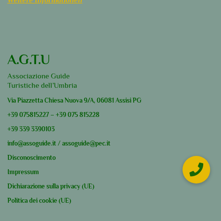
A.G.T.U
Associazione Guide
Turistiche dell’Umbria
Via Piazzetta Chiesa Nuova 9/A, 06081 Assisi PG
+39
075815227
–
+39
075 815228
+39
339 3390103
info@assoguide.it
/
assoguide@pec.it
Disconoscimento
Impressum
Dichiarazione sulla privacy (UE)
Politica dei cookie (UE)