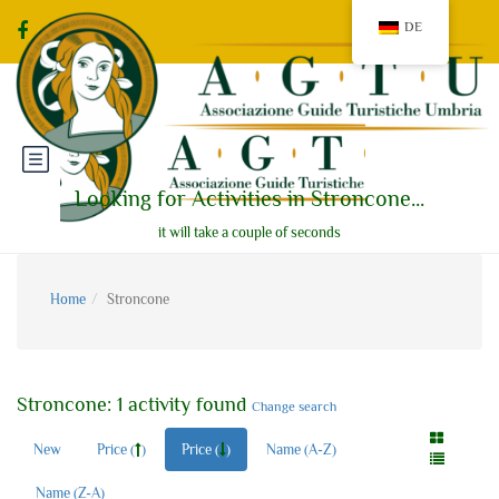
DE
Looking for Activities in Stroncone...
it will take a couple of seconds
Home
Stroncone
Stroncone: 1 activity found
Change search
New
Price (
)
Price (
)
Name (A-Z)
Name (Z-A)