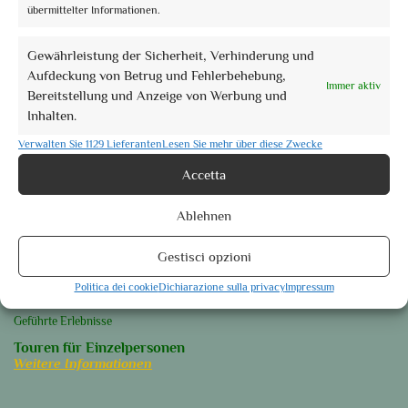
Laufenden
übermittelter Informationen.
Gewährleistung der Sicherheit, Verhinderung und
Aufdeckung von Betrug und Fehlerbehebung,
Immer aktiv
Bereitstellung und Anzeige von Werbung und
Orte des Herzens
Inhalten.
Perugia
Assisi
Verwalten Sie 1129 Lieferanten
Lesen Sie mehr über diese Zwecke
Foligno
Accetta
Orvieto
Ablehnen
Spoleto
Weitere Informationen
Gestisci opzioni
Unsere Gruppenführungen
Politica dei cookie
Dichiarazione sulla privacy
Impressum
Geführte Touren
Geführte Erlebnisse
Touren für Einzelpersonen
Weitere Informationen