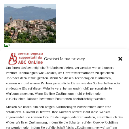
2
0
of 5
(no review)
Gestisci la tua privacy
Tesori dell’Umbria Meridionale: Stroncone
Activity Type: Specific Date
Um Ihnen das bestmögliche Erlebnis zu bieten, verwenden wir und unsere
Partner Technologien wie Cookies, um Geräteinformationen zu speichern
A pochi chilometri da Terni, giace abbarbicato su un colle Stroncone,
und/oder darauf zuzugreifen. Wenn Sie diesen Technologien zustimmen,
delizioso borgo ...
können wir und unsere Partner persönliche Daten wie das Surfverhalten oder
eindeutige IDs auf dieser Website verarbeiten und (nicht) personalisierte
From
€10,00
Werbung anzeigen. Wenn Sie Ihre Zustimmung nicht erteilen oder
Book now
zurückziehen, können bestimmte Funktionen beeinträchtigt werden.
Klicken Sie unten, um den obigen Ausführungen zuzustimmen oder eine
detaillierte Auswahl zu treffen. Ihre Auswahl wird nur auf diese Website
angewendet. Sie können Ihre Einstellungen jederzeit ändern, einschließlich des
Stroncone: 1 activity found. Showing 1 - 1
Widerrufs Ihrer Zustimmung, indem Sie die Schalter auf der Cookie-Richtlinie
verwenden oder indem Sie auf die Schaltfläche „Zustimmung verwalten“ am
Not what you're looking for?
Try your search again