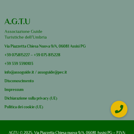
A.G.T.U
Associazione Guide
Turistiche dell’Umbria
Via Piazzetta Chiesa Nuova 9/A, 06081 Assisi PG
+39
075815227
–
+39
075 815228
+39
339 3390103
info@assoguide.it
/
assoguide@pec.it
Disconoscimento
Impressum
Dichiarazione sulla privacy (UE)
Politica dei cookie (UE)
AGTU © 2025. Via Piazzetta Chiesa nuova 9/A, 06081 Assisi PG – P.IVA: