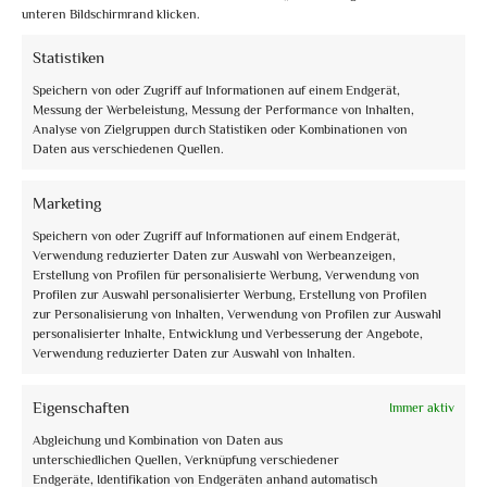
unteren Bildschirmrand klicken.
Statistiken
Speichern von oder Zugriff auf Informationen auf einem Endgerät,
Messung der Werbeleistung, Messung der Performance von Inhalten,
Analyse von Zielgruppen durch Statistiken oder Kombinationen von
Daten aus verschiedenen Quellen.
info@assoguide.it
Marketing
Speichern von oder Zugriff auf Informationen auf einem Endgerät,
Verwendung reduzierter Daten zur Auswahl von Werbeanzeigen,
Erstellung von Profilen für personalisierte Werbung, Verwendung von
Profilen zur Auswahl personalisierter Werbung, Erstellung von Profilen
+39 075 815228
zur Personalisierung von Inhalten, Verwendung von Profilen zur Auswahl
personalisierter Inhalte, Entwicklung und Verbesserung der Angebote,
Verwendung reduzierter Daten zur Auswahl von Inhalten.
Eigenschaften
Immer aktiv
Erhalten Sie Updates und mehr
Abgleichung und Kombination von Daten aus
unterschiedlichen Quellen, Verknüpfung verschiedener
Abonnieren Sie den kostenlosen Newsletter und bleiben Sie auf dem
Endgeräte, Identifikation von Endgeräten anhand automatisch