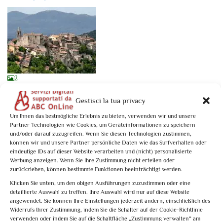
2
0
of 5
(no review)
Gestisci la tua privacy
Tesori dell’Umbria Meridionale: Stroncone
Activity Type: Specific Date
Um Ihnen das bestmögliche Erlebnis zu bieten, verwenden wir und unsere
Partner Technologien wie Cookies, um Geräteinformationen zu speichern
A pochi chilometri da Terni, giace abbarbicato su un colle Stroncone,
und/oder darauf zuzugreifen. Wenn Sie diesen Technologien zustimmen,
delizioso borgo ...
können wir und unsere Partner persönliche Daten wie das Surfverhalten oder
eindeutige IDs auf dieser Website verarbeiten und (nicht) personalisierte
From
€10,00
Werbung anzeigen. Wenn Sie Ihre Zustimmung nicht erteilen oder
Book now
zurückziehen, können bestimmte Funktionen beeinträchtigt werden.
Klicken Sie unten, um den obigen Ausführungen zuzustimmen oder eine
detaillierte Auswahl zu treffen. Ihre Auswahl wird nur auf diese Website
angewendet. Sie können Ihre Einstellungen jederzeit ändern, einschließlich des
Stroncone: 1 activity found. Showing 1 - 1
Widerrufs Ihrer Zustimmung, indem Sie die Schalter auf der Cookie-Richtlinie
verwenden oder indem Sie auf die Schaltfläche „Zustimmung verwalten“ am
Not what you're looking for?
Try your search again