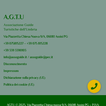
A.G.T.U
Associazione Guide
Turistiche dell’Umbria
Via Piazzetta Chiesa Nuova 9/A, 06081 Assisi PG
+39
075815227
–
+39
075 815228
+39
339 3390103
info@assoguide.it
/
assoguide@pec.it
Disconoscimento
Impressum
Dichiarazione sulla privacy (UE)
Politica dei cookie (UE)
AGTU © 2025. Via Piazzetta Chiesa nuova 9/A, 06081 Assisi PG – P.IVA: