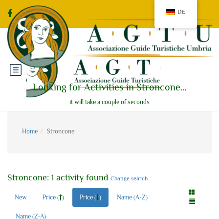
DE
Looking for Activities in Stroncone...
it will take a couple of seconds
Home
Stroncone
Stroncone: 1 activity found
Change search
New
Price (
)
Price (
)
Name (A-Z)
Name (Z-A)