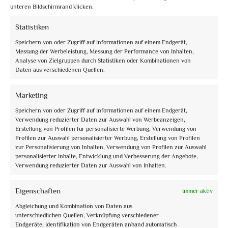
unteren Bildschirmrand klicken.
Statistiken
Speichern von oder Zugriff auf Informationen auf einem Endgerät,
Messung der Werbeleistung, Messung der Performance von Inhalten,
Analyse von Zielgruppen durch Statistiken oder Kombinationen von
Daten aus verschiedenen Quellen.
info@assoguide.it
Marketing
Speichern von oder Zugriff auf Informationen auf einem Endgerät,
Verwendung reduzierter Daten zur Auswahl von Werbeanzeigen,
Erstellung von Profilen für personalisierte Werbung, Verwendung von
Profilen zur Auswahl personalisierter Werbung, Erstellung von Profilen
+39 075 815228
zur Personalisierung von Inhalten, Verwendung von Profilen zur Auswahl
personalisierter Inhalte, Entwicklung und Verbesserung der Angebote,
Verwendung reduzierter Daten zur Auswahl von Inhalten.
Eigenschaften
Immer aktiv
Erhalten Sie Updates und mehr
Abgleichung und Kombination von Daten aus
unterschiedlichen Quellen, Verknüpfung verschiedener
Abonnieren Sie den kostenlosen Newsletter und bleiben Sie auf dem
Endgeräte, Identifikation von Endgeräten anhand automatisch