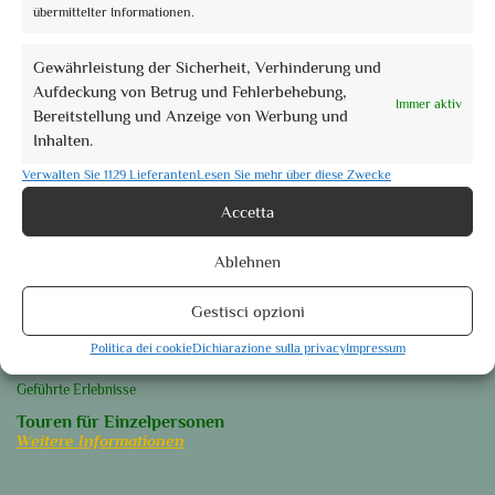
Laufenden
übermittelter Informationen.
Gewährleistung der Sicherheit, Verhinderung und
Aufdeckung von Betrug und Fehlerbehebung,
Immer aktiv
Bereitstellung und Anzeige von Werbung und
Orte des Herzens
Inhalten.
Perugia
Assisi
Verwalten Sie 1129 Lieferanten
Lesen Sie mehr über diese Zwecke
Foligno
Accetta
Orvieto
Ablehnen
Spoleto
Weitere Informationen
Gestisci opzioni
Unsere Gruppenführungen
Politica dei cookie
Dichiarazione sulla privacy
Impressum
Geführte Touren
Geführte Erlebnisse
Touren für Einzelpersonen
Weitere Informationen