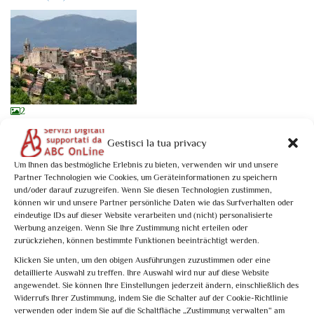
2
0
of 5
(no review)
Gestisci la tua privacy
Tesori dell’Umbria Meridionale: Stroncone
Activity Type: Specific Date
Um Ihnen das bestmögliche Erlebnis zu bieten, verwenden wir und unsere
Partner Technologien wie Cookies, um Geräteinformationen zu speichern
A pochi chilometri da Terni, giace abbarbicato su un colle Stroncone,
und/oder darauf zuzugreifen. Wenn Sie diesen Technologien zustimmen,
delizioso borgo ...
können wir und unsere Partner persönliche Daten wie das Surfverhalten oder
eindeutige IDs auf dieser Website verarbeiten und (nicht) personalisierte
From
€10,00
Werbung anzeigen. Wenn Sie Ihre Zustimmung nicht erteilen oder
Book now
zurückziehen, können bestimmte Funktionen beeinträchtigt werden.
Klicken Sie unten, um den obigen Ausführungen zuzustimmen oder eine
detaillierte Auswahl zu treffen. Ihre Auswahl wird nur auf diese Website
angewendet. Sie können Ihre Einstellungen jederzeit ändern, einschließlich des
Stroncone: 1 activity found. Showing 1 - 1
Widerrufs Ihrer Zustimmung, indem Sie die Schalter auf der Cookie-Richtlinie
verwenden oder indem Sie auf die Schaltfläche „Zustimmung verwalten“ am
Not what you're looking for?
Try your search again