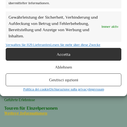
Laufenden
übermittelter Informationen.
Gewährleistung der Sicherheit, Verhinderung und
Aufdeckung von Betrug und Fehlerbehebung,
Immer aktiv
Bereitstellung und Anzeige von Werbung und
Orte des Herzens
Inhalten.
Perugia
Assisi
Verwalten Sie 1129 Lieferanten
Lesen Sie mehr über diese Zwecke
Foligno
Accetta
Orvieto
Ablehnen
Spoleto
Weitere Informationen
Gestisci opzioni
Unsere Gruppenführungen
Politica dei cookie
Dichiarazione sulla privacy
Impressum
Geführte Touren
Geführte Erlebnisse
Touren für Einzelpersonen
Weitere Informationen