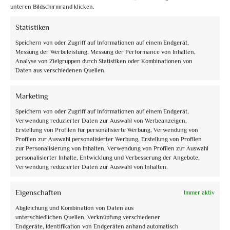
unteren Bildschirmrand klicken.
Statistiken
Speichern von oder Zugriff auf Informationen auf einem Endgerät,
Messung der Werbeleistung, Messung der Performance von Inhalten,
Analyse von Zielgruppen durch Statistiken oder Kombinationen von
Daten aus verschiedenen Quellen.
info@assoguide.it
Marketing
Speichern von oder Zugriff auf Informationen auf einem Endgerät,
Verwendung reduzierter Daten zur Auswahl von Werbeanzeigen,
Erstellung von Profilen für personalisierte Werbung, Verwendung von
Profilen zur Auswahl personalisierter Werbung, Erstellung von Profilen
+39 075 815228
zur Personalisierung von Inhalten, Verwendung von Profilen zur Auswahl
personalisierter Inhalte, Entwicklung und Verbesserung der Angebote,
Verwendung reduzierter Daten zur Auswahl von Inhalten.
Eigenschaften
Immer aktiv
Erhalten Sie Updates und mehr
Abgleichung und Kombination von Daten aus
unterschiedlichen Quellen, Verknüpfung verschiedener
Abonnieren Sie den kostenlosen Newsletter und bleiben Sie auf dem
Endgeräte, Identifikation von Endgeräten anhand automatisch