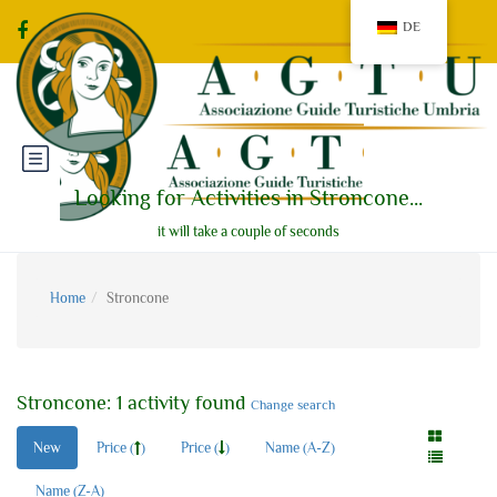
DE
Looking for Activities in Stroncone...
it will take a couple of seconds
Home
Stroncone
Stroncone: 1 activity found
Change search
New
Price (
)
Price (
)
Name (A-Z)
Name (Z-A)