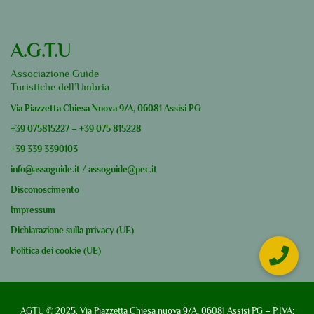
A.G.T.U
Associazione Guide
Turistiche dell’Umbria
Via Piazzetta Chiesa Nuova 9/A, 06081 Assisi PG
+39
075815227
–
+39
075 815228
+39
339 3390103
info@assoguide.it
/
assoguide@pec.it
Disconoscimento
Impressum
Dichiarazione sulla privacy (UE)
Politica dei cookie (UE)
AGTU © 2025. Via Piazzetta Chiesa nuova 9/A, 06081 Assisi PG – P.IVA: