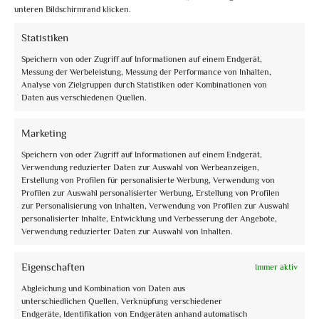
unteren Bildschirmrand klicken.
Statistiken
Speichern von oder Zugriff auf Informationen auf einem Endgerät,
Messung der Werbeleistung, Messung der Performance von Inhalten,
Analyse von Zielgruppen durch Statistiken oder Kombinationen von
Daten aus verschiedenen Quellen.
info@assoguide.it
Marketing
Speichern von oder Zugriff auf Informationen auf einem Endgerät,
Verwendung reduzierter Daten zur Auswahl von Werbeanzeigen,
Erstellung von Profilen für personalisierte Werbung, Verwendung von
Profilen zur Auswahl personalisierter Werbung, Erstellung von Profilen
+39 075 815228
zur Personalisierung von Inhalten, Verwendung von Profilen zur Auswahl
personalisierter Inhalte, Entwicklung und Verbesserung der Angebote,
Verwendung reduzierter Daten zur Auswahl von Inhalten.
Eigenschaften
Immer aktiv
Erhalten Sie Updates und mehr
Abgleichung und Kombination von Daten aus
unterschiedlichen Quellen, Verknüpfung verschiedener
Abonnieren Sie den kostenlosen Newsletter und bleiben Sie auf dem
Endgeräte, Identifikation von Endgeräten anhand automatisch