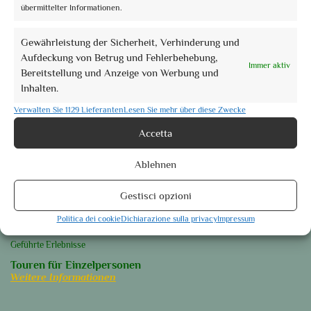
Laufenden
übermittelter Informationen.
Gewährleistung der Sicherheit, Verhinderung und
Aufdeckung von Betrug und Fehlerbehebung,
Immer aktiv
Bereitstellung und Anzeige von Werbung und
Orte des Herzens
Inhalten.
Perugia
Assisi
Verwalten Sie 1129 Lieferanten
Lesen Sie mehr über diese Zwecke
Foligno
Accetta
Orvieto
Ablehnen
Spoleto
Weitere Informationen
Gestisci opzioni
Unsere Gruppenführungen
Politica dei cookie
Dichiarazione sulla privacy
Impressum
Geführte Touren
Geführte Erlebnisse
Touren für Einzelpersonen
Weitere Informationen