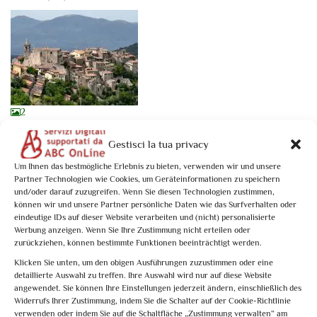
2
0
of 5
(no review)
Gestisci la tua privacy
Tesori dell’Umbria Meridionale: Stroncone
Activity Type: Specific Date
Um Ihnen das bestmögliche Erlebnis zu bieten, verwenden wir und unsere
Partner Technologien wie Cookies, um Geräteinformationen zu speichern
A pochi chilometri da Terni, giace abbarbicato su un colle Stroncone,
und/oder darauf zuzugreifen. Wenn Sie diesen Technologien zustimmen,
delizioso borgo ...
können wir und unsere Partner persönliche Daten wie das Surfverhalten oder
eindeutige IDs auf dieser Website verarbeiten und (nicht) personalisierte
From
€10,00
Werbung anzeigen. Wenn Sie Ihre Zustimmung nicht erteilen oder
Book now
zurückziehen, können bestimmte Funktionen beeinträchtigt werden.
Klicken Sie unten, um den obigen Ausführungen zuzustimmen oder eine
detaillierte Auswahl zu treffen. Ihre Auswahl wird nur auf diese Website
angewendet. Sie können Ihre Einstellungen jederzeit ändern, einschließlich des
Stroncone: 1 activity found. Showing 1 - 1
Widerrufs Ihrer Zustimmung, indem Sie die Schalter auf der Cookie-Richtlinie
verwenden oder indem Sie auf die Schaltfläche „Zustimmung verwalten“ am
Not what you're looking for?
Try your search again