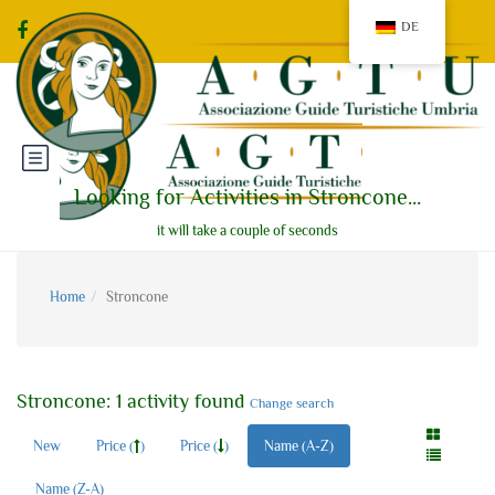
DE
Looking for Activities in Stroncone...
it will take a couple of seconds
Home
Stroncone
Stroncone: 1 activity found
Change search
New
Price (
)
Price (
)
Name (A-Z)
Name (Z-A)