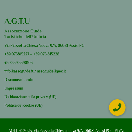
A.G.T.U
Associazione Guide
Turistiche dell’Umbria
Via Piazzetta Chiesa Nuova 9/A, 06081 Assisi PG
+39
075815227
–
+39
075 815228
+39
339 3390103
info@assoguide.it
/
assoguide@pec.it
Disconoscimento
Impressum
Dichiarazione sulla privacy (UE)
Politica dei cookie (UE)
AGTU © 2025. Via Piazzetta Chiesa nuova 9/A, 06081 Assisi PG – P.IVA: