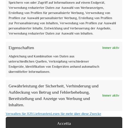
Speichern von oder Zugriff auf Informationen auf einem Endgerät,
Book now
Verwendung reduzierter Daten zur Auswahl von Werbeanzeigen,
Erstellung von Profilen für personalisierte Werbung, Verwendung von
Profilen zur Auswahl personalisierter Werbung, Erstellung von Profilen
zur Personalisierung von Inhalten, Verwendung von Profilen zur Auswahl
personalisierter Inhalte, Entwicklung und Verbesserung der Angebote,
Verwendung reduzierter Daten zur Auswahl von Inhalten.
Eigenschaften
Immer aktiv
2
Abgleichung und Kombination von Daten aus
0
of 5
(no review)
unterschiedlichen Quellen, Verknüpfung verschiedener
Endgeräte, Identifikation von Endgeräten anhand automatisch
Visite guidate Natale Assisi 2021
übermittelter Informationen.
Activity Type: Specific Date
Visite guidate di Natale ad Assisi Nell’ambito delle iniziative di Natale Assisi
Gewährleistung der Sicherheit, Verhinderung und
2021, vi ...
Aufdeckung von Betrug und Fehlerbehebung,
Immer aktiv
From
€10,00
Bereitstellung und Anzeige von Werbung und
Inhalten.
Book now
Verwalten Sie 1129 Lieferanten
Lesen Sie mehr über diese Zwecke
Accetta