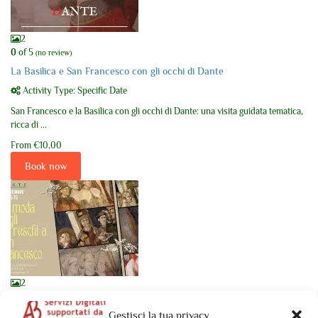
2
0
of 5
(no review)
La Basilica e San Francesco con gli occhi di Dante
Activity Type: Specific Date
San Francesco e la Basilica con gli occhi di Dante: una visita guidata tematica,
ricca di ...
From
€10,00
Book now
2
0
of 5
(no review)
Gestisci la tua privacy
La moda negli affreschi a San Francesco