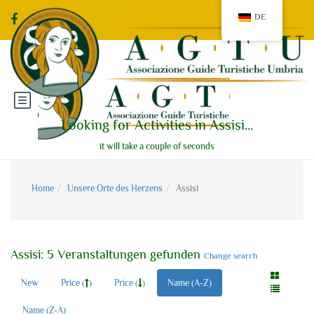
DE
Looking for Activities in Assisi...
it will take a couple of seconds
Home
Unsere Orte des Herzens
Assisi
Assisi: 5 Veranstaltungen gefunden
Change search
New
Price (
)
Price (
)
Name (A-Z)
Name (Z-A)