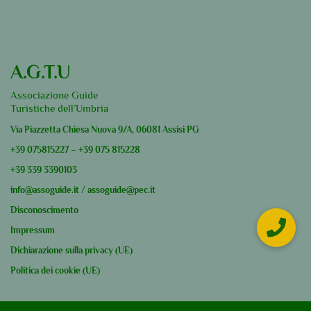
A.G.T.U
Associazione Guide
Turistiche dell’Umbria
Via Piazzetta Chiesa Nuova 9/A, 06081 Assisi PG
+39
075815227
–
+39
075 815228
+39
339 3390103
info@assoguide.it
/
assoguide@pec.it
Disconoscimento
Impressum
Dichiarazione sulla privacy (UE)
Politica dei cookie (UE)