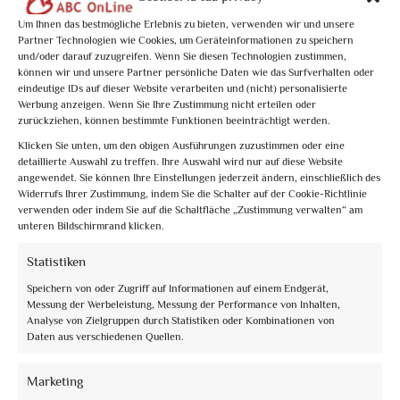
Activity Type: Specific Date
Um Ihnen das bestmögliche Erlebnis zu bieten, verwenden wir und unsere
Partner Technologien wie Cookies, um Geräteinformationen zu speichern
Un approfondimento insolito, una chiave di lettura per un percorso che
und/oder darauf zuzugreifen. Wenn Sie diesen Technologien zustimmen,
abbraccia 30 anni di ...
können wir und unsere Partner persönliche Daten wie das Surfverhalten oder
eindeutige IDs auf dieser Website verarbeiten und (nicht) personalisierte
From
€10,00
Werbung anzeigen. Wenn Sie Ihre Zustimmung nicht erteilen oder
Book now
zurückziehen, können bestimmte Funktionen beeinträchtigt werden.
Klicken Sie unten, um den obigen Ausführungen zuzustimmen oder eine
detaillierte Auswahl zu treffen. Ihre Auswahl wird nur auf diese Website
angewendet. Sie können Ihre Einstellungen jederzeit ändern, einschließlich des
Widerrufs Ihrer Zustimmung, indem Sie die Schalter auf der Cookie-Richtlinie
verwenden oder indem Sie auf die Schaltfläche „Zustimmung verwalten“ am
unteren Bildschirmrand klicken.
Statistiken
2
0
of 5
(no review)
Speichern von oder Zugriff auf Informationen auf einem Endgerät,
Le Rocche di Assisi al tramonto
Messung der Werbeleistung, Messung der Performance von Inhalten,
Analyse von Zielgruppen durch Statistiken oder Kombinationen von
Activity Type: Specific Date
Daten aus verschiedenen Quellen.
Assisi al tramonto è anche più bella, quando la luce dorata accende la pietra
rosa del Subasio. ...
Marketing
From
€10,00