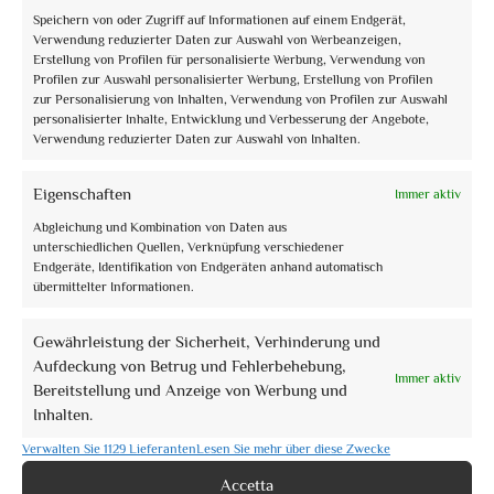
Speichern von oder Zugriff auf Informationen auf einem Endgerät,
Verwendung reduzierter Daten zur Auswahl von Werbeanzeigen,
Book now
Erstellung von Profilen für personalisierte Werbung, Verwendung von
Profilen zur Auswahl personalisierter Werbung, Erstellung von Profilen
Visite guidate Natale Assisi 2021
zur Personalisierung von Inhalten, Verwendung von Profilen zur Auswahl
personalisierter Inhalte, Entwicklung und Verbesserung der Angebote,
€10,00
Verwendung reduzierter Daten zur Auswahl von Inhalten.
Eigenschaften
Immer aktiv
Abgleichung und Kombination von Daten aus
unterschiedlichen Quellen, Verknüpfung verschiedener
Endgeräte, Identifikation von Endgeräten anhand automatisch
übermittelter Informationen.
Gewährleistung der Sicherheit, Verhinderung und
Aufdeckung von Betrug und Fehlerbehebung,
Book now
Immer aktiv
Bereitstellung und Anzeige von Werbung und
Itinerari e paesaggi dell’acqua
Inhalten.
Verwalten Sie 1129 Lieferanten
Lesen Sie mehr über diese Zwecke
€0,00
Accetta