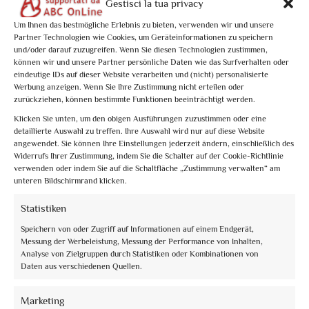
Gestisci la tua privacy
Um Ihnen das bestmögliche Erlebnis zu bieten, verwenden wir und unsere
Partner Technologien wie Cookies, um Geräteinformationen zu speichern
und/oder darauf zuzugreifen. Wenn Sie diesen Technologien zustimmen,
können wir und unsere Partner persönliche Daten wie das Surfverhalten oder
eindeutige IDs auf dieser Website verarbeiten und (nicht) personalisierte
Werbung anzeigen. Wenn Sie Ihre Zustimmung nicht erteilen oder
zurückziehen, können bestimmte Funktionen beeinträchtigt werden.
Klicken Sie unten, um den obigen Ausführungen zuzustimmen oder eine
detaillierte Auswahl zu treffen. Ihre Auswahl wird nur auf diese Website
Book now
angewendet. Sie können Ihre Einstellungen jederzeit ändern, einschließlich des
Widerrufs Ihrer Zustimmung, indem Sie die Schalter auf der Cookie-Richtlinie
La moda negli affreschi a San Francesco
verwenden oder indem Sie auf die Schaltfläche „Zustimmung verwalten“ am
unteren Bildschirmrand klicken.
€10,00
Statistiken
Speichern von oder Zugriff auf Informationen auf einem Endgerät,
Messung der Werbeleistung, Messung der Performance von Inhalten,
Analyse von Zielgruppen durch Statistiken oder Kombinationen von
Daten aus verschiedenen Quellen.
Marketing