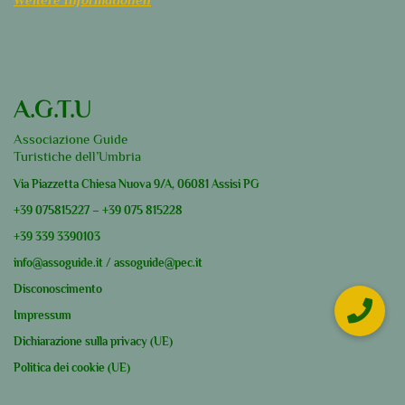
A.G.T.U
Associazione Guide
Turistiche dell’Umbria
Via Piazzetta Chiesa Nuova 9/A, 06081 Assisi PG
+39
075815227
–
+39
075 815228
+39
339 3390103
info@assoguide.it
/
assoguide@pec.it
Disconoscimento
Impressum
Dichiarazione sulla privacy (UE)
Politica dei cookie (UE)