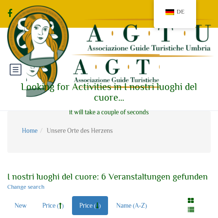
DE
Looking for Activities in I nostri luoghi del
cuore...
it will take a couple of seconds
Home
Unsere Orte des Herzens
I nostri luoghi del cuore: 6 Veranstaltungen gefunden
Change search
New
Price (
)
Price (
)
Name (A-Z)